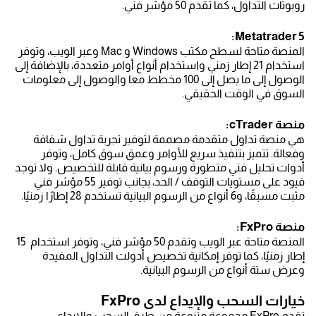
روبوتات التداول، كما تقدم 50 مؤشر فني.
Metatrader 5:
المنصة متاحة لسطح مكتب Windows و Mac وعبر الويب، وتوفر
استخدام 21 إطار زمني واستخدام أنواع أوامر متعددة، بالإضافة إلى
الوصول إلى ما يصل إلى 100 مخطط معا والوصول إلى معلومات
السوق في الوقت الحقيقي.
منصة cTrader:
هي منصة تداول متقدمة مصممة لتوفير تجربة تداول شفافة
وفعالة. تتميز بتنفيذ سريع للأوامر وعمق سوق كامل، وتوفر
أدوات تحليل فني متطورة ورسوم بيانية قابلة للتخصيص. ولا توجد
قيود على مستويات التوقف / الحد، بجانب توفير 55 مؤشر فني
مثبت مسبقًا، و6 أنواع من الرسوم البيانية تستخدم 28 إطارًا زمنيًا.
منصة FxPro:
المنصة متاحة عبر الويب وتقدم 50 مؤشر فني، وتوفر استخدام 15
إطار زمنيًا، كما توفر إمكانية تخصيص أدولت التداول المفيدة
وعرض ستة أنواع من الرسوم البيانية.
خيارات السحب والإيداع لدى FxPro
تقدم FxPro مجموعة متنوعة من طرق السحب والإيداع