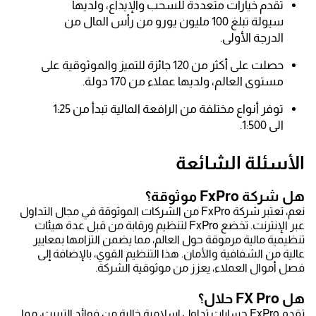
تقدم خيارات متعددة للسحب والإيداع، ولديها
سيولة تبلغ 100 مليون يورو من رأس المال من
الدرجة الأولى.
حصلت على أكثر من 120 جائزة للتميز والموثوقية على
مستوى العالم، ولديها عملاء من 170 دولة.
توفر أنواع مختلفة من الرافعة المالية تبدأ من 1:25
الى 1:500.
الأسئلة الشائعة
هل شركة FxPro موثوقة؟
نعم، تعتبر شركة FxPro من الشركات الموثوقة في مجال التداول
عبر الإنترنت. تخضع FxPro لتنظيم ورقابة من قبل عدة هيئات
تنظيمية مالية مرموقة حول العالم، مما يضمن التزامها بمعايير
عالية من الشفافية والأمان. هذا التنظيم القوي، بالإضافة إلى
فصل أموال العملاء، يعزز من موثوقية الشركة.
هل FX Pro حلال؟
تقدم FxPro حسابات تداول إسلامية خالية من فوائد التبييت، مما