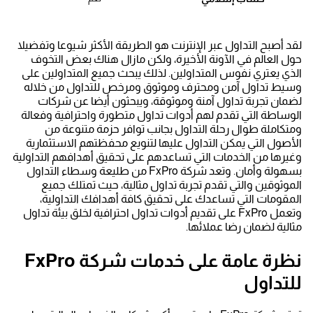
لقد أصبح التداول عبر الإنترنت هو الطريقة الأكثر شيوعا وتفضيلا
حول العالم في الآونة الأخيرة، ولكن مازال هناك بعض التخوف
الذي يعتري نفوس المتداولين. لذلك يبحث جميع المتداولين على
وسيط تداول آمن ومحترف وموثوق ومرخص للتداول من خلاله
لضمان تجربة تداول آمنة وموثوقة، ويبحثون أيضا عن شركات
الوساطة التي تقدم لهم أدوات تداول متطورة واحترافية وفعالة
ومتكاملة طوال رحلة التداول بجانب توافر حزمة متنوعة من
الأصول التي يمكن التداول عليها لتنويع محفظتهم الاستثمارية
وغيرها من الخدمات التي تساعدهم على تحقيق أهدافهم التداولية
بسهولة وأمان. وتعد شركة FxPro من طليعة وسطاء التداول
الموثوقين والتي تقدم تجربة تداول مثالية، حيث تمتلك جميع
المقومات التي تساعدك على تحقيق كافة أهدافك التداولية،
وتعمل FxPro على تقديم أدوات تداول احترافية لخلق بيئة تداول
مثالية لضمان رضا عملائها.
نظرة عامة على خدمات شركة FxPro
للتداول