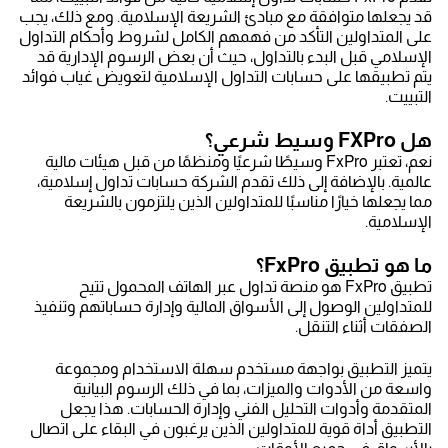
قد يجعلها متوافقة مع مبادئ الشريعة الإسلامية. ومع ذلك، يجب
على المتداولين التأكد من فهمهم الكامل لشروط وأحكام التداول
الإسلامي قبل البدء بالتداول، حيث أن بعض الرسوم الإدارية قد
يتم تطبيقها على حسابات التداول الإسلامية لتعويض غياب فوائد
التبييت.
هل FXPro وسيط شرعي؟
نعم، تعتبر FxPro وسيطًا شرعيًا ومنظمًا من قبل هيئات مالية
عالمية. بالإضافة إلى ذلك تقدم الشركة حسابات تداول إسلامية،
مما يجعلها خيارًا مناسبًا للمتداولين الذين يلتزمون بالشريعة
الإسلامية.
ما هو تطبيق FxPro؟
تطبيق FxPro هو منصة تداول عبر الهاتف المحمول تتيح
للمتداولين الوصول إلى الأسواق المالية وإدارة حساباتهم وتنفيذ
الصفقات أثناء التنقل.
يتميز التطبيق بواجهة مستخدم سهلة الاستخدام ومجموعة
واسعة من الأدوات والميزات، بما في ذلك الرسوم البيانية
المتقدمة وأدوات التحليل الفني وإدارة الحسابات. هذا يجعل
التطبيق أداة قوية للمتداولين الذين يرغبون في البقاء على اتصال