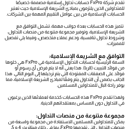
تقدم شركة FxPro حسابات تداول إسلامية مصممة خصيصًا
للمتداولين الذين يلتزمون بمبادئ الشريعة الإسلامية حيث تعتبر
الحسابات الإسلامية من بين عوامل التقييم المهمة بين الشركات.
تتميز هذه الحسابات بعدة جوانب مهمة، تشمل التوافق مع
الشريعة الإسلامية، وتوفير مجموعة متنوعة من منصات التداول،
وشروط تداول تنافسية، ودعم عملاء متخصص، وفيما يلي تفصيل
للمميزات:
التوافق مع الشريعة الإسلامية:
السمة الرئيسية لحسابات التداول الإسلامية في FxPro هي خلوها
من فوائد التبييت (الربا). هذا يعني أنه لا يتم فرض أي رسوم أو
فوائد على الصفقات المفتوحة التي يتم ترحيلها إلى اليوم التالي. هذا
الجانب يضمن أن التداول يتم وفقًا لمبادئ الشريعة الإسلامية، مما
يوفر راحة البال للمتداولين المسلمين.
ولهذا تقدم FxPro هذه الحسابات كخدمة لعملائها الذين يرغبون
في التداول دون المساس بمعتقداتهم الدينية.
مجموعة متنوعة من منصات التداول:
يمكن للمتداولين المسلمين الاستفادة من مجموعة واسعة من
منصات التداول التي تقدمها FxPro، بما في ذلك ميتاتريدر 4 و 5،