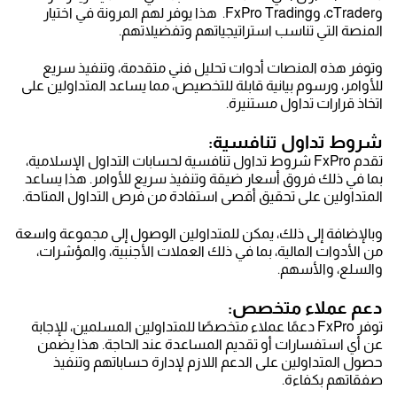
وcTrader، وFxPro Trading. هذا يوفر لهم المرونة في اختيار
المنصة التي تناسب استراتيجياتهم وتفضيلاتهم.
وتوفر هذه المنصات أدوات تحليل فني متقدمة، وتنفيذ سريع
للأوامر، ورسوم بيانية قابلة للتخصيص، مما يساعد المتداولين على
اتخاذ قرارات تداول مستنيرة.
شروط تداول تنافسية:
تقدم FxPro شروط تداول تنافسية لحسابات التداول الإسلامية،
بما في ذلك فروق أسعار ضيقة وتنفيذ سريع للأوامر. هذا يساعد
المتداولين على تحقيق أقصى استفادة من فرص التداول المتاحة.
وبالإضافة إلى ذلك، يمكن للمتداولين الوصول إلى مجموعة واسعة
من الأدوات المالية، بما في ذلك العملات الأجنبية، والمؤشرات،
والسلع، والأسهم.
دعم عملاء متخصص:
توفر FxPro دعمًا عملاء متخصصًا للمتداولين المسلمين، للإجابة
عن أي استفسارات أو تقديم المساعدة عند الحاجة. هذا يضمن
حصول المتداولين على الدعم اللازم لإدارة حساباتهم وتنفيذ
صفقاتهم بكفاءة.