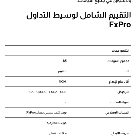
بالأسواق في جميع الأوقات.
التقييم الشامل لوسيط التداول
FxPro
التقييم: محايد
مجموع التقييمات
3/5
البند
التقييم
أقل مبلغ للإيداع
1000$
التراخيص
FCA – CySEC – FSCA – SCB
عمولة السحب
لا
الحساب الإسلامي
يوجد (تحت مسمى حساب FxPro)
حوالات مصرفية
طريقة الإيداع
بطاقات ائتمان