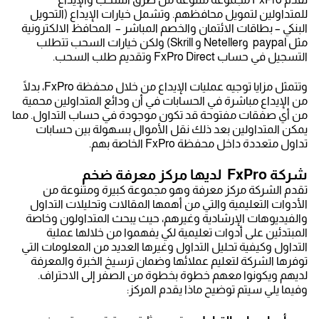
للمتداولين لتمويل محافظهم. وتشمل خيارات الإيداع (التحويل
البنكي – بطاقات الائتمان والخصم المباشر – المحافظ الالكترونية
مثل paypal وNeteller و Skrill) ولكن خيارات السحب تتطلب
التسجيل في حساب FxPro Direct وتقديم طلب السحب.
وتتمثل مزايا توجيه عمليات الإيداع من خلال محفظة FxPro، بدلًا
من الإيداع مباشرة في الحسابات في أن ودائع المتداولين محمية
من أي صفقات مفتوحة قد تكون موجودة في حساب التداول. مما
يمكن المتداولين بعد ذلك نقل الأموال بسهولة بين حسابات
تداول متعددة داخل محفظة FxPro الخاصة بهم.
شركة FxPro لديها مركز معرفة ضخم
تقدم الشركة مركز معرفة وهو مجموعة كبيرة ومتنوعة من
الأدوات التعليمية والتي من أهمها المقالات وتحليلات التداول
والفيديوهات الإرشادية وغيرهم، حيث يبحث المتداولون وخاصة
المبتدئين على أدوات تعليمية لكي يفهموا من خلالها عملية
التداول وكيفية تحليل التداول وغيرها العديد من المعلومات التي
توفرها الشركة لتعليم عملائها وضمان ترسيخ الخبرة والمعرفة
لديهم ويكونوا معهم خطوة بخطوة من الصفر إلى الاحتراف.
وفيما يلي سيتم توضيح ماذا يقدم المركز: