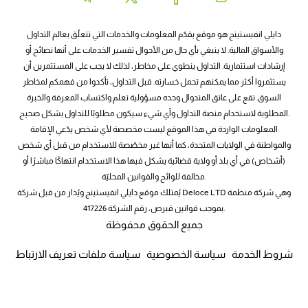
دايلي انفيستينج هو موقع يقدّم المعلومات والخدمات التي تتعلّق بعالم التداول
والأسواق المالية. لا ينبغي بأي حال من الأحوال تفسير الخدمات على أنها نصائح أو
إرشادات استثمارية. التداول ينطوي على مخاطر، لذلك لا يجب على المستثمرين أن
يستثمروا أكثر مما يمكنهم تحمل خسارته. قبل التداول، تأكدوا من فهمكم لمخاطر
السوق. تقع على عاتق المتدوال وحده مسؤولية تعلم واكتساب المعرفة والخبرة
المطلوبة لاستخدام منصة التداول وأي شيء سيكون مطلوبًا للتداول بشكل صحيح.
المعلومات الواردة في هذا الموقع ليست مخصصة لأي شخص يدّعي الإقامة
والمواطنة في الولايات المتحدة، كما أنها غير مخصّصة للاستخدام من قبل أي شخص
(أشخاص) في أي بلد أو ولاية قضائية يشكل فيها هذا الاستخدام انتهاكًا مباشرًا أو
مخالفة للوائح والقوانين المحليّة.
يُمتلك موقع دايلي انفيستينج ويُدار من قبل شركة Deloce LTD وهي شركة منظمة
بموجب قوانين قبرص، رقم الشركة 417226.
جميع الحقوق محفوظة
شروط الخدمة
سياسة الخصوصية
سياسة ملفات تعريف الارتباط