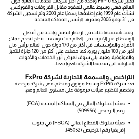
تعتبر شركة FxPro واحدة من أكبر شركات الخدمات المالية حول
العالم، فهي وسيط عالمي للعقود مقابل الفروقات والفوركس.
نشأت عام 1999 وتم إطلاقها رسميًا عام 2003 وتم تسجيل الشركة
في 31 يوليو 2006 ومقرها الرئيسي المملكة المتحدة.
ومنذ تأسيسها ظلت في ازدهار لتصبح واحدة من أفضل
الوسطاء عبر الإنترنت في العالم حيث توسعت بنجاح لتخدم عملاء
الأفراد والمؤسسات في أكثر من 170 دولة حول العالم برأس مال
أكبر من 100 مليون يورو، كما حصلت على أكثر من 120 جائزة للتميز
والموثوقية. وفيما يلي سوف نعرض أبرز الخدمات والأدوات
التداولية التي تقدمها الشركة تابعوا معنا…
التراخيص والسمعة التجارية لشركة FxPro
تعد شركة FxPro وسيط موثوق ومنظم، فهي شركة مرخصة
وتخضع لتنظيم هيئات مرموقة على مستوى العالم وهم:
هيئة السلوك المالي في المملكة المتحدة
(
FCA)
رقم الترخيص (509956).
هيئة سلوك القطاع المالي (FSCA) في جنوب
إفريقيا رقم الترخيص (45052).