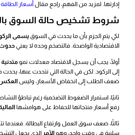
إدارتها. لمزيد من الفهم، راجع مقال
أسعار الطاقة
شروط تشخيص حالة السوق بالر
لكي يتم الجزم بأن ما يحدث في السوق
يسمى الركو
الاقتصادية الواضحة. فالتضخم وحده لا يعني
حدوث 
أولًا، يجب أن يسجل الاقتصاد معدلات نمو
متدنية
أ
إلى الركود. لكن في الحالة التي نتحدث عنها، يحدث
ضعف الطلب إلى انخفاض الأسعار، وليس
العكس
ثانيًا، استمرار الضغوط التضخمية رغم تباطؤ النشاط
رفع أسعار منتجاتها للحفاظ على هوامشها
المالية
ثالثًا، ضعف سوق العمل وارتفاع البطالة. فعندما ت
سلبية في وقت واحد، وهو
الأمر
الذي يجعل التشخيص