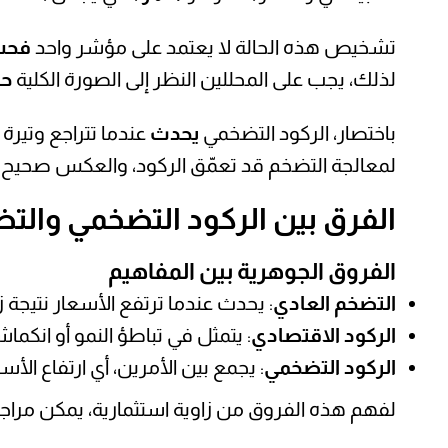
تشخيص هذه الحالة لا يعتمد على مؤشر واحد
فح
لذلك، يجب على المحللين النظر إلى الصورة الكلية
ح
باختصار، الركود التضخمي
يحدث
عندما تتراجع وتيرة
لمعالجة التضخم قد تعمّق الركود، والعكس صحيح.
الفرق بين الركود التضخمي والتض
الفروق الجوهرية بين المفاهيم
التضخم العادي
: يحدث عندما ترتفع الأسعار نتيجة زي
الركود الاقتصادي
: يتمثل في تباطؤ النمو أو انكماش
الركود التضخمي
: يجمع بين الأمرين، أي ارتفاع ال
لفهم هذه الفروق من زاوية استثمارية، يمكن مرا