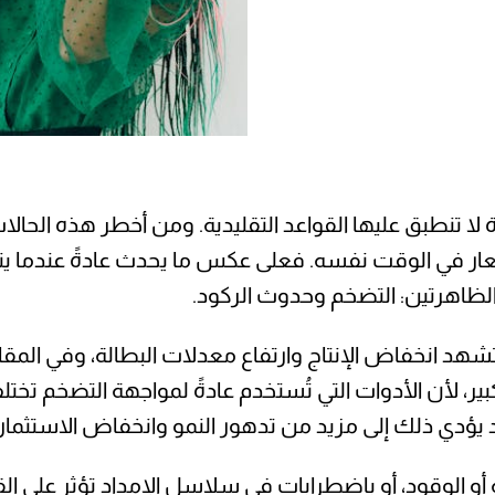
ّدة لا تنطبق عليها القواعد التقليدية. ومن أخطر هذه ال
عار في الوقت نفسه. فعلى عكس ما يحدث عادةً عندما ينخ
ن الظاهرتين: التضخم وحدوث الركود.
 تشهد انخفاض الإنتاج وارتفاع معدلات البطالة، وفي المقا
بير، لأن الأدوات التي تُستخدم عادةً لمواجهة التضخم تخ
د يؤدي ذلك إلى مزيد من تدهور النمو وانخفاض الاستثمار
اقة أو الوقود، أو باضطرابات في سلاسل الإمداد تؤثر على