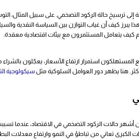
إلى ترسيخ حالة الركود التضخمي. على سبيل المثال، الت
ا يبرز كيف أن غياب التوازن بين السياسة النقدية والسيا
كيف يتعامل المستثمرون مع بيئات اقتصادية معقدة.
قع المستهلكون استمرار ارتفاع الأسعار، يعجّلون بالشراء
أكثر. هنا يظهر دور العوامل السلوكية مثل
سيكولوجية الت
ي
شهر حالات الركود التضخمي في الاقتصاد، عندما تسببت أز
لكبرى تعاني من تباطؤ في النمو وارتفاع معدلات البطالة