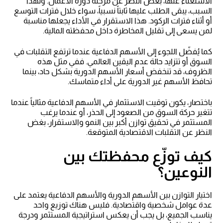
الاستغناء عنها، بغض النظر عن مرحلة دورة الأعمال. ولهذا
السبب، يبقى الطلب عليها ثابتاً نسبياً، سواء خلال فترات التوسع
أو أثناء فترات الركود. هذا الاستقرار في الأداء يجعلها مناسبة
لمن يسعى إلى تقليل المخاطرة داخل محفظته المالية.
كما يُفضّل اللجوء إلى الأسهم الدفاعية عندما ترتفع التقلبات في
السوق أو تتزايد حالة عدم اليقين العالمي. ففي مثل هذه
الظروف، قد تنخفض أسعار الأسهم الدورية بشكل حاد، بينما
تحافظ الأسهم غير الدورية على أداء متماسك.
باختصار، يكون توقيت الاستثمار في الأسهم الدفاعية مثالياً عندما
تتغير حركة السوق من الصعود إلى الحذر، أو عندما يرغب
المستثمر في تحقيق توازن أكبر بين النمو والاستقرار، بغض
النظر عن التقلبات الاقتصادية المتوقعة.
كيف توزّع محفظتك بين
النوعين؟
اختيار التوازن بين الأسهم الدورية والأسهم الدفاعية يعتمد على
عدة عوامل شخصية واقتصادية. فليس هناك توزيع واحد
يناسب الجميع، بل يجب أن يعكس استراتيجية المستثمر ودرجة