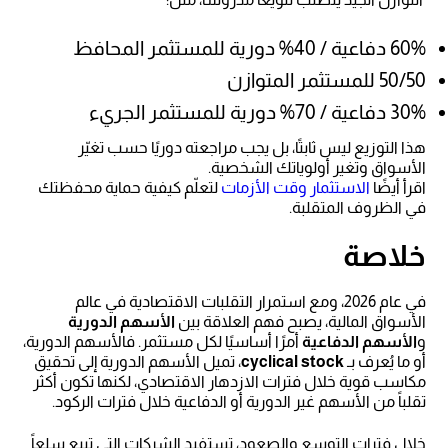
60% دفاعية / 40% دورية للمستثمر المحافظ
50/50 للمستثمر المتوازن
30% دفاعية / 70% دورية للمستثمر الجريء
هذا التوزيع ليس ثابتًا، بل يجب مراجعته دوريًا حسب تغيّر
الأسواق وتغير أولوياتك الشخصية.
اقرأ أيضًا
الاستثمار وقت الأزمات
لتعلّم كيفية حماية محفظتك
في الظروف المتقلبة.
خلاصة
في عام 2026، ومع استمرار التقلبات الاقتصادية في عالم
الأسواق المالية، يصبح فهم العلاقة بين
الأسهم الدورية
و
الأسهم الدفاعية
أمرًا أساسيًا لكل مستثمر. فالأسهم الدورية،
أو ما يُعرف بـ
cyclical stock
، تميل الأسهم الدورية إلى تحقيق
مكاسب قوية خلال فترات الازدهار الاقتصادي، لكنها تكون أكثر
تقلباً من الأسهم غير الدورية أو الدفاعية خلال فترات الركود.
خلال فترات التوسع والصعود، تستفيد الشركات التي تبيع سلعاً