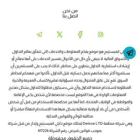
من نحن
اتصل بنا
دايلي انفيستينج هو موقع يقدّم المعلومات والخدمات التي تتعلّق بعالم التداول
والأسواق المالية. لا ينبغي بأي حال من الأحوال تفسير الخدمات على أنها نصائح أو
إرشادات استثمارية. التداول ينطوي على مخاطر، لذلك لا يجب على المستثمرين أن
يستثمروا أكثر مما يمكنهم تحمل خسارته. قبل التداول، تأكدوا من فهمكم لمخاطر
السوق. تقع على عاتق المتدوال وحده مسؤولية تعلم واكتساب المعرفة والخبرة
المطلوبة لاستخدام منصة التداول وأي شيء سيكون مطلوبًا للتداول بشكل صحيح.
المعلومات الواردة في هذا الموقع ليست مخصصة لأي شخص يدّعي الإقامة
والمواطنة في الولايات المتحدة، كما أنها غير مخصّصة للاستخدام من قبل أي شخص
(أشخاص) في أي بلد أو ولاية قضائية يشكل فيها هذا الاستخدام انتهاكًا مباشرًا أو
مخالفة للوائح والقوانين المحليّة.
يُمتلك موقع دايلي انفيستينج ويُدار من قبل شركة Deloce LTD وهي شركة منظمة
بموجب قوانين قبرص، رقم الشركة 417226.
جميع الحقوق محفوظة