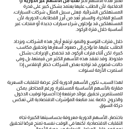
تُعتبر هذه الأسهم أكثر
تقلباً من الأسهم غير الدورية
أو
الدفاعية. لأن الطلب عليها يعتمد بشكل كبير على قدرة
المستهلكين الشرائية. فعلى سبيل المثال، شركات السيارات،
السلع الفاخرة، والسفر تُعد من أبرز القطاعات الدورية، لأن
المستهلكين قد يؤجلون شراء سيارات جديدة أو منتجات غير
أساسية خلال فترة الركود.
خلال فترات التوسع والنمو، ترتفع أرباح هذه الشركات، ويزداد
الطلب عليها، ما يؤدي إلى صعود أسعارها وتحقيق مكاسب
كبيرة. لكن أثناء فترات الركود، قد تنخفض الإيرادات بشكل
ملحوظ. وقد تفقد هذه الأسهم الكثير من قيمتها، بل وفي
حالات قصوى قد تواجه بعض الشركات خطر الإفلاس إذا
استمرت الأزمة لسنوات.
لهذا السبب، تكون الأسهم الدورية أكثر عرضة للتقلبات السعرية
مقارنة بالأسهم الأساسية المستقرة. ورغم المخاطر، يمكن
للمستثمرين تحقيق عوائد مرتفعة إذا أحسنوا توقيت الدخول
والخروج. خاصة عند متابعة المؤشرات الاقتصادية التي تعكس
حركة السوق.
باختصار، الأسهم الدورية معروفة بحساسيتها الكبيرة تجاه
التقلبات الاقتصادية. لكنها في الوقت نفسه تمنح فرصًا لتحقيق
نمو قوي خلال المراحل الإيجابية من دورة الأعمال.