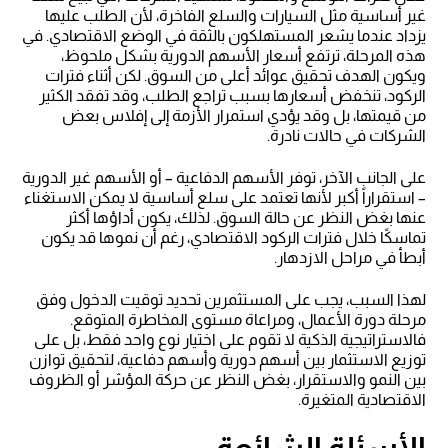
غير أساسية مثل السيارات والسلع الفاخرة، لأن الطلب عليها
يزداد عندما يشعر المستهلكون بالثقة في الوضع الاقتصادي. في
هذه المرحلة، ترتفع أسعار الأسهم الدورية بشكل ملحوظ،
ويكون الهدف تحقيق عوائد أعلى من السوق. لكن أثناء فترات
الركود، تنخفض أسعارها بسبب تراجع الطلب، وقد تفقد الكثير
من قيمتها، بل وقد يؤدي استمرار الأزمة إلى إفلاس بعض
الشركات في حالات نادرة.
على الجانب الآخر، توفر الأسهم الدفاعية – أو الأسهم غير الدورية
– استقراراً أكبر لأنها تعتمد على سلع أساسية لا يمكن الاستغناء
عنها بغض النظر عن حالة السوق. لذلك، يكون أداؤها أكثر
تماسكًا خلال فترات الركود الاقتصادي، رغم أن نموها قد يكون
أبطأ في مراحل الازدهار.
لهذا السبب، يجب على المستثمرين تحديد توقيت الدخول وفق
مرحلة دورة الأعمال، ومراعاة مستوى المخاطرة المتوقع.
فالاستراتيجية الذكية لا تقوم على اختيار نوع واحد فقط، بل على
توزيع الاستثمار بين أسهم دورية وأسهم دفاعية، لتحقيق توازن
بين النمو والاستقرار، بغض النظر عن حركة المؤشر أو الظروف
الاقتصادية المتغيرة.
الأسئلة الشائعة