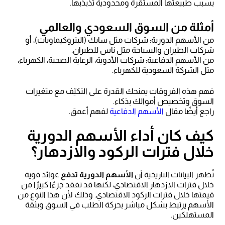
بسبب طبيعتها المستقرة ومحدودية تذبذبها.
أمثلة من السوق السعودي والعالمي
من الأسهم الدورية: شركات مثل سابك (البتروكيماويات)، أو
شركات الطيران والسياحة مثل ناس للطيران.
من الأسهم الدفاعية: شركات الأدوية، الرعاية الصحية، الكهرباء،
مثل الشركة السعودية للكهرباء.
فهم هذه الفروقات يمنحك القدرة على التكيّف مع متغيرات
السوق وتخصيص أموالك بذكاء.
راجع أيضًا مقال
الأسهم الدفاعية
لفهم أعمق.
كيف كان أداء الأسهم الدورية
خلال فترات الركود والازدهار؟
تُظهر البيانات التاريخية أن
الأسهم الدورية تدفع
عوائد قوية
خلال فترات الازدهار الاقتصادي، لكنها قد تفقد جزءًا كبيرًا من
قيمتها خلال فترات الركود الاقتصادي. وذلك لأن هذا النوع من
الأسهم يرتبط بشكل مباشر بحركة الطلب في السوق وبثقة
المستهلكين.