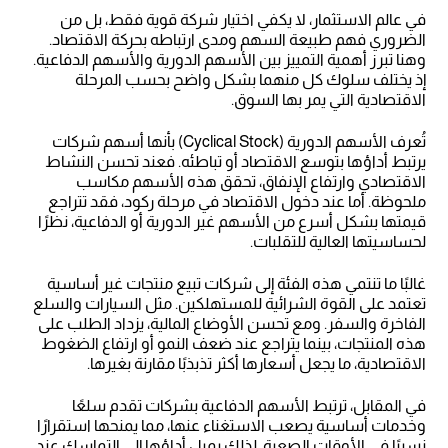
في عالم الاستثمار، لا يكفي اختيار شركة قوية فقط، بل من
الضروري فهم طبيعة السهم ومدى ارتباطه بحركة الاقتصاد.
وهنا تبرز أهمية التمييز بين الأسهم الدورية والأسهم الدفاعية.
إذ يختلف سلوك كل منهما بشكل واضح بحسب المرحلة
الاقتصادية التي يمر بها السوق.
تُعرف الأسهم الدورية (Cyclical Stock) بأنها أسهم شركات
يرتبط أداؤها بتوسع الاقتصاد أو تباطئه. فعند تحسن النشاط
الاقتصادي وارتفاع الإنفاق، تحقق هذه الأسهم مكاسب
ملحوظة. أما عند دخول الاقتصاد في مرحلة ركود، فقد تتراجع
قيمتها بشكل أسرع من الأسهم غير الدورية أو الدفاعية، نظرًا
لحساسيتها العالية للتقلبات.
غالبًا ما تنتمي هذه الفئة إلى شركات تبيع منتجات غير أساسية
تعتمد على القوة الشرائية للمستهلكين. مثل السيارات والسلع
الفاخرة والسفر. ومع تحسن الأوضاع المالية، يزداد الطلب على
هذه المنتجات، بينما يتراجع عند ضعف النمو أو ارتفاع الضغوط
الاقتصادية، ما يجعل أسعارها أكثر تذبذبًا مقارنة بغيرها.
في المقابل، ترتبط الأسهم الدفاعية بشركات تقدم سلعًا
وخدمات أساسية يصعب الاستغناء عنها، مما يمنحها استقرارًا
نسبيًا في الأوقات الصعبة. لذلك يميل أداؤها إلى التماسك عند