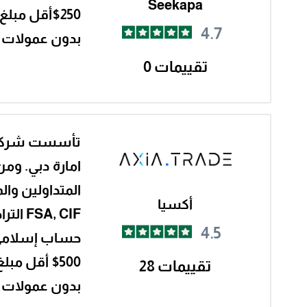
Seekapa
$250أقل مبلغ لإيداع
4.7
بدون عمولات 
تقييمات 0
امارة دبي. ومن
المتداولين وا
أكسيا
FSA, CIF التراخيص
4.5
حساب إسلام
$500 أقل مبلغ لإيداع
تقييمات 28
بدون عمولات 