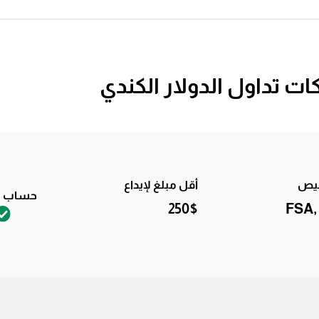
تداول الدولار الكندي
خيص
أقل مبلغ لإيداع
حساب ت
250$
FSA,