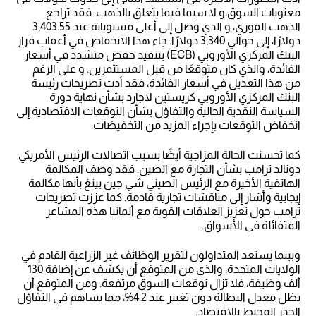
معنويات السوق،و لا سيما فيما يتعلق بالذهب. فقد تراجع
الذهب الفوري، و الذي وصل إلى أعلى مستوياتة عند 3,403.55
دولارًا، إلى حوالي 3,340 دولارًا. جاء هذا الانخفاض في أعقاب قرار
البنك المركزي الأوروبي (ECB) بتنفيذ خفض متشدد في أسعار
الفائدة، والذي كان متوقعًا من قبل المستثمرين. و على الرغم
من هذا التعديل في أسعار الفائدة، فقد أدت تصريحات رئيسة
البنك المركزي الأوروبي كريستين لاجارد بشأن نهاية دورة
السياسة النقدية الحالية والتفاؤل بشأن التوقعات الاقتصادية إلى
انخفاض التوقعات بإجراء المزيد من التخفيضات.
كما تحسنت الحالة المزاجية أيضًا بسبب اتصالات الرئيس الأمريكي
دونالد ترامب بشأن التجارة مع الصين. فقد وصف المكالمة
الهاتفية الأخيرة مع الرئيس الصيني شي جين بينغ بأنها مكالمة
إيجابية وأشار إلى مناقشات تجارية قادمة. كما عززت تصريحات
ترامب حول تعزيز العلاقات القوية مع ألمانيا هذه المشاعر
المتفائلة في الأسواق.
وبينما يستعد المتداولون لتقرير الوظائف غير الزراعية القادم في
الولايات المتحدة، والذي من المتوقع أن يكشف عن إضافة 130
ألف وظيفة، فلا تزال توقعات السوق مرتفعة. ومن المتوقع أن
يظل معدل البطالة دون تغيير عند 4.2%، مما يساهم في التفاؤل
الحذر المحيط بالاقتصاد.