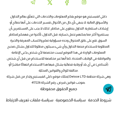
دايلي انفيستينج هو موقع يقدّم المعلومات والخدمات التي تتعلّق بعالم التداول
والأسواق المالية. لا ينبغي بأي حال من الأحوال تفسير الخدمات على أنها نصائح أو
إرشادات استثمارية. التداول ينطوي على مخاطر، لذلك لا يجب على المستثمرين أن
يستثمروا أكثر مما يمكنهم تحمل خسارته. قبل التداول، تأكدوا من فهمكم لمخاطر
السوق. تقع على عاتق المتدوال وحده مسؤولية تعلم واكتساب المعرفة والخبرة
المطلوبة لاستخدام منصة التداول وأي شيء سيكون مطلوبًا للتداول بشكل صحيح.
المعلومات الواردة في هذا الموقع ليست مخصصة لأي شخص يدّعي الإقامة
والمواطنة في الولايات المتحدة، كما أنها غير مخصّصة للاستخدام من قبل أي شخص
(أشخاص) في أي بلد أو ولاية قضائية يشكل فيها هذا الاستخدام انتهاكًا مباشرًا أو
مخالفة للوائح والقوانين المحليّة.
يُمتلك موقع دايلي انفيستينج ويُدار من قبل شركة Deloce LTD وهي شركة منظمة
بموجب قوانين قبرص، رقم الشركة 417226.
جميع الحقوق محفوظة
شروط الخدمة
سياسة الخصوصية
سياسة ملفات تعريف الارتباط