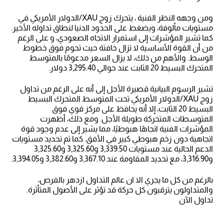
ومن وجهه النظر الفنية ، يتحرك زوج XAU/الدولار الأمريكي في
مستويات مألوفة، ويضغط على الحدود الدنيا لنطاق تداوله الأخير.
كما تشير المؤشرات إلى استمرار الاتجاه الصعودي، و على الرغم
من أن القوة الأساسية لا تزال خافتة حيث تحوم فوق خطوط
الوسط. والأهم من ذلك، لا يزال السعر مدعومًا بالمتوسط
المتحرك البسيط 20 الثابت عند حوالي 3,295.40 دولار.
تشير الرسوم البيانية قصيرة الأجل إلى أنه على الرغم من تداول
زوج XAU/الدولار الأمريكي تحت المتوسط المتحرك البسيط
البسيط 20 الثابت، إلا أنه يحافظ على مركز قوي فوق
المتوسطات المتحركة طويلة الأجل. ومع ذلك، أظهرت
المؤشرات الفنية اتجاهًا هبوطيًا، مما يشير إلى عدم وجود قوة
اتجاهية دون زخم هبوطي كبير في الأفق. كما تم تحديد مستويات
الدعم الحالية عند مستويات 3,339.50 و3,325.60 و3,325.60
و3,316.90، مع تحديد المقاومة عند 3,367.10 و3,382.60 و3,394.05.
بالرغم من كل ما يجري الا ان عالم التداول ازدهر بالفرص،
والمتداولون يترقبون كل حركة قد تؤثر على الأصول المتأثرة.
تداول الآن