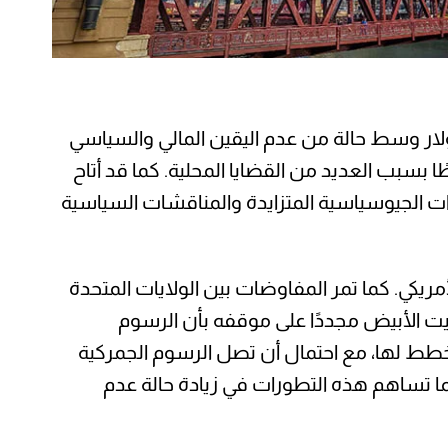
الذهب زخمًا صعوديًا ملحوظًا في التعاملات الأوروبية المبكرة، حيث أقتربً من مستوى 3,400 دولار وسط حالة من عدم اليقين المالي والسياسي
طًا بسبب العديد من القضايا المحلية. كما قد أتاح
ات الجيوسياسية المتزايدة والمناقشات السياسية
مريكي. كما تمر المفاوضات بين الولايات المتحدة
لبيت الأبيض مجددًا على موقفه بأن الرسوم
خطط لها، مع احتمال أن تصل الرسوم الجمركية
. كما تساهم هذه التطورات في زيادة حالة عدم