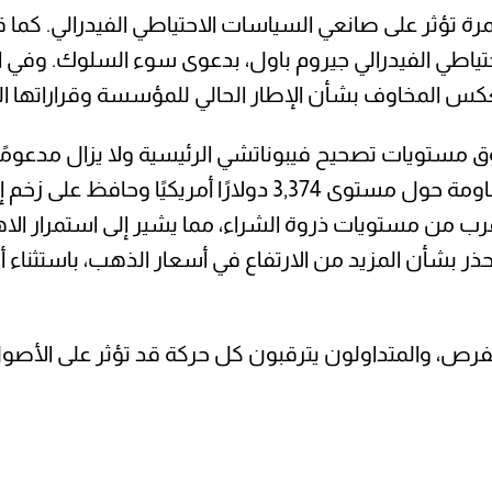
تؤثر على صانعي السياسات الاحتياطي الفيدرالي. كما
اطي الفيدرالي جيروم باول، بدعوى سوء السلوك. وفي الوق
يعكس المخاوف بشأن الإطار الحالي للمؤسسة وقراراتها ال
ق مستويات تصحيح فيبوناتشي الرئيسية ولا يزال مدعومًا 
صعودي. وقد نجح السعر في تجاوز مستويات المقاومة حول مستوى
ب من مستويات ذروة الشراء، مما يشير إلى استمرار الاهت
حذر بشأن المزيد من الارتفاع في أسعار الذهب، باستثناء
الفرص، والمتداولون يترقبون كل حركة قد تؤثر على الأصول 