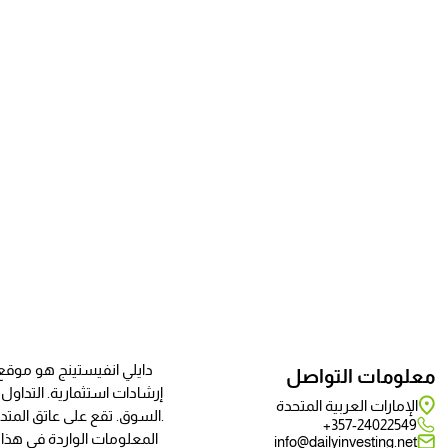
دايلي انفيستينج هو موقع ي
معلومات التواصل
إرشادات استثمارية. التداو
الإمارات العربية المتحدة
السوق. تقع على عاتق المتدوال وحده مسؤولية تعلم واكتساب المعرفة والخبرة المطلوبة لاستخدام منصة التداول وأي شيء سيكون مطلوبًا للتداول بشكل صحيح.
357-24022549+
المعلومات الواردة في هذ
info@dailyinvesting.net