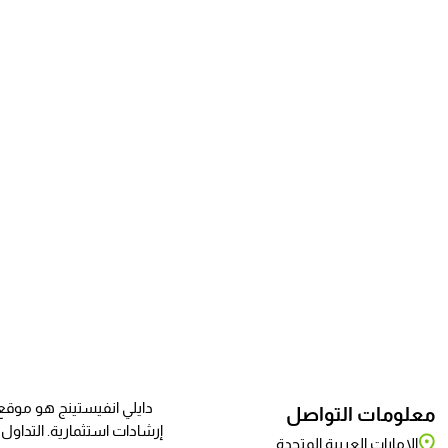
دايلي انفيستينج هو موقع ي
معلومات التواصل
إرشادات استثمارية. التداو
الإمارات العربية المتحدة