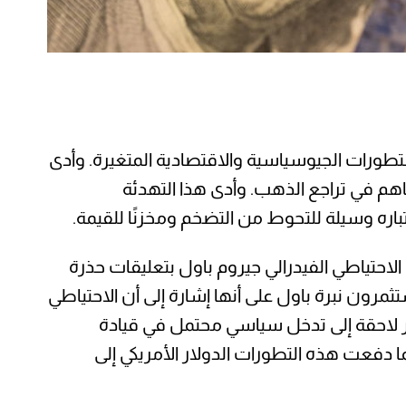
 أربعة أسابيع، حيث تم تداوله مؤقتًا دون مستوى 3,300 دولار وسط التطورات الجيوسياسية والاقتصادية المتغيرة. وأدى
ساهم في تراجع الذهب. وأدى هذا التهدئة
اره وسيلة للتحوط من التضخم ومخزنًا للقيمة.
لاحتياطي الفيدرالي جيروم باول بتعليقات حذرة
مرون نبرة باول على أنها إشارة إلى أن الاحتياطي
رير لاحقة إلى تدخل سياسي محتمل في قيادة
ا دفعت هذه التطورات الدولار الأمريكي إلى