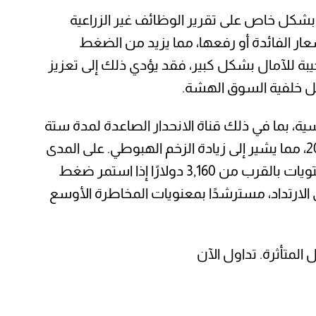
 بشكل خاص على تقرير الوظائف غير الزراعية
عار الفائدة أو رفعها، مما يزيد من الضغط
بة للآمال بشكل كبير، فقد يؤدي ذلك إلى تعزيز
ل خلفية السوق الهشة.
، بما في ذلك قناة الانحدار الصاعدة لمدة ستة
أشهر والمتوسط المتحرك لمدة 50 يومًا. كما وصل مؤشر القوة النسبية أيضًا إلى أدنى مستوياته في عام 2025، مما يشير إلى زيادة الزخم الهبوطي. على المدى
القريب، قد يجد الذهب دعمًا حول مستوى 3,200 دولار، مع احتمال حدوث المزيد من الانخفاض لاختبار المستويات بالقرب من 3,160 دولارًا إذا استمر ضغط
حول مستويات 3,330 دولار و3,355 دولار، إذا حاول السوق الارتداد، مسترشدًا بمعنويات المخاطرة الأوسع
المتأثرة. تداول الآن