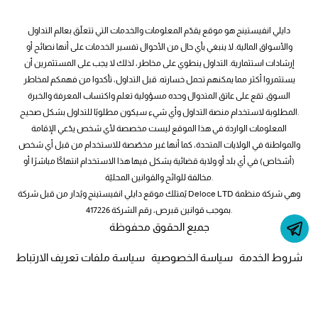
دايلي انفيستينج هو موقع يقدّم المعلومات والخدمات التي تتعلّق بعالم التداول
والأسواق المالية. لا ينبغي بأي حال من الأحوال تفسير الخدمات على أنها نصائح أو
إرشادات استثمارية. التداول ينطوي على مخاطر، لذلك لا يجب على المستثمرين أن
يستثمروا أكثر مما يمكنهم تحمل خسارته. قبل التداول، تأكدوا من فهمكم لمخاطر
السوق. تقع على عاتق المتدوال وحده مسؤولية تعلم واكتساب المعرفة والخبرة
المطلوبة لاستخدام منصة التداول وأي شيء سيكون مطلوبًا للتداول بشكل صحيح.
المعلومات الواردة في هذا الموقع ليست مخصصة لأي شخص يدّعي الإقامة
والمواطنة في الولايات المتحدة، كما أنها غير مخصّصة للاستخدام من قبل أي شخص
(أشخاص) في أي بلد أو ولاية قضائية يشكل فيها هذا الاستخدام انتهاكًا مباشرًا أو
مخالفة للوائح والقوانين المحليّة.
يُمتلك موقع دايلي انفيستينج ويُدار من قبل شركة Deloce LTD وهي شركة منظمة
بموجب قوانين قبرص، رقم الشركة 417226.
جميع الحقوق محفوظة
شروط الخدمة
سياسة الخصوصية
سياسة ملفات تعريف الارتباط