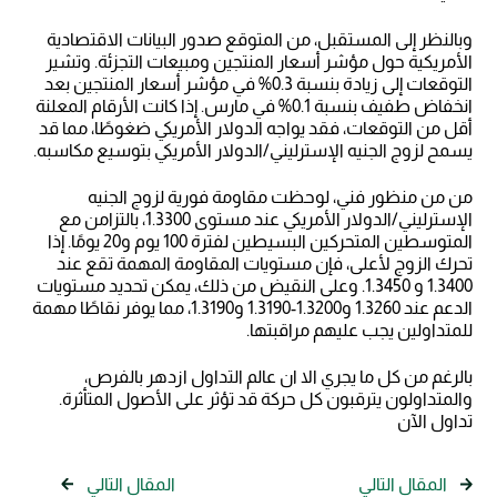
وبالنظر إلى المستقبل، من المتوقع صدور البيانات الاقتصادية
الأمريكية حول مؤشر أسعار المنتجين ومبيعات التجزئة. وتشير
التوقعات إلى زيادة بنسبة 0.3% في مؤشر أسعار المنتجين بعد
انخفاض طفيف بنسبة 0.1% في مارس. إذا كانت الأرقام المعلنة
أقل من التوقعات، فقد يواجه الدولار الأمريكي ضغوطًا، مما قد
يسمح لزوج الجنيه الإسترليني/الدولار الأمريكي بتوسيع مكاسبه.
من من منظور فني، لوحظت مقاومة فورية لزوج الجنيه
الإسترليني/الدولار الأمريكي عند مستوى 1.3300، بالتزامن مع
المتوسطين المتحركين البسيطين لفترة 100 يوم و20 يومًا. إذا
تحرك الزوج لأعلى، فإن مستويات المقاومة المهمة تقع عند
1.3400 و 1.3450. وعلى النقيض من ذلك، يمكن تحديد مستويات
الدعم عند 1.3260 و1.3200-1.3190 و1.3190، مما يوفر نقاطًا مهمة
للمتداولين يجب عليهم مراقبتها.
بالرغم من كل ما يجري الا ان عالم التداول ازدهر بالفرص،
والمتداولون يترقبون كل حركة قد تؤثر على الأصول المتأثرة.
تداول الآن
المقال التالي
المقال التالي