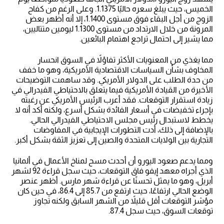
الخميس، حيث يبلغ سعره حاليًا 1.1375. وعلى الرغم من كفاح
الزوج من أجل البقاء فوق مستوى 1.1400، إلا أنه أظهر بعض
المرونة من خلال الارتداد من مستوى 1.1300 ليومين متتاليين،
مما يشير إلى احتمال تراجع اهتمام البائعين.
مما يغذي من المعنويات الأكثر تفاؤلاً في السوق انحسار
المخاوف بشأن السياسات الاقتصادية الأمريكية، وهو ما خفف
من حدة الطلب على الدولار الأمريكي. وقد ساهمت التوضيحات
الأخيرة من القيادة الأمريكية فيما يتعلق بالاحتياطي الفيدرالي في
زيادة استقرار التوقعات. فقد أعرب الرئيس الأمريكي عن رغبته
بإجراء تخفيضات في أسعار الفائدة بشكل أسرع، ولكنه أكد أنه لا
يخطط لاستبدال رئيس مجلس الاحتياطي الفيدرالي الحالي.
بالإضافة إلى ذلك، أدت التطورات الإيجابية في المفاوضات
التجارية بين الولايات المتحدة والصين إلى تعزيز الثقة بشكل أكبر.
ومما يدعم صعود اليورو أن أحدث مسح لمناخ الأعمال في ألمانيا
الذي أجراه معهد إيفو فاق التوقعات، حيث سجل قراءة 92 لشهر
أبريل، وهو ما يمثل تحسنًا عن قراءة شهر مارس. أظهر عنصر
الوضع الحالي ارتفاعًا، حيث ارتفع من 85.7 إلى 86.4، في حين كان
مؤشر التوقعات أقل قليلاً من الشهر السابق ولكنه تجاوز
توقعات السوق، حيث سجل 87.4.