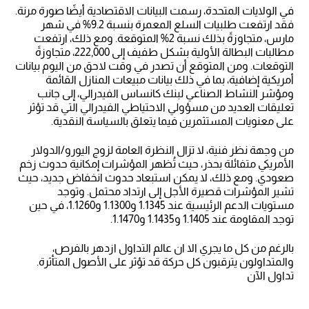
في الولايات المتحدة، رسمت البيانات الاقتصادية أيضًا صورة مرنة.
فقد ارتفعت طلبيات السلع المعمرة بنسبة 9.2% في شهر
مارس، متجاوزةً بذلك نسبة 2% المتوقعة. ومع ذلك، ارتفعت
مطالبات البطالة الأولية بشكل طفيف إلى 222,000، متجاوزةً
التوقعات. ومن المتوقع أن تصدر في وقت لاحق من اليوم بيانات
أمريكية إضافية، بما في ذلك بيانات مبيعات المنازل القائمة
ومؤشر النشاط الصناعي لبنك كانساس الفيدرالي، إلى جانب
تعليقات العديد من مسؤولي الاحتياطي الفيدرالي التي قد تؤثر
على معنويات المستثمرين فيما يتعلق بالسياسة النقدية.
من وجهة نظر فنية، لا تزال النظرة العامة لزوج اليورو/الدولار
الأمريكي متفائلة بحذر، حيث تُظهر المؤشرات إمكانية حدوث زخم
صعودي. ومع ذلك، لا يمكن استبعاد حدوث انخفاض جديد، حيث
تشير المؤشرات قصيرة الأجل إلى ارتداد محتمل. وتوجد
مستويات الدعم الرئيسية عند 1.1345 و1.1300 و1.1260، في حين
توجد المقاومة عند 1.1405 و1.1435 و1.1470.
بالرغم من كل ما يجري الا ان عالم التداول ازدهر بالفرص،
والمتداولون يترقبون كل حركة قد تؤثر على الأصول المتأثرة.
تداول الآن