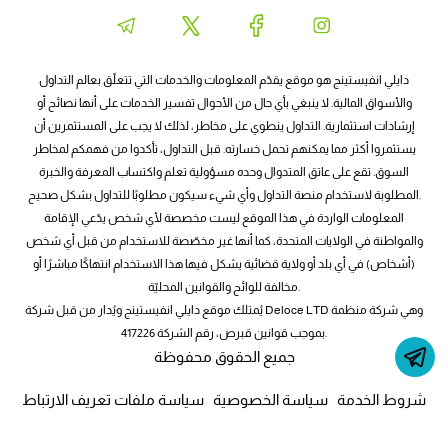
دايلي انفيستينج هو موقع يقدّم المعلومات والخدمات التي تتعلّق بعالم التداول
والأسواق المالية. لا ينبغي بأي حال من الأحوال تفسير الخدمات على أنها نصائح أو
إرشادات استثمارية. التداول ينطوي على مخاطر، لذلك لا يجب على المستثمرين أن
يستثمروا أكثر مما يمكنهم تحمل خسارته. قبل التداول، تأكدوا من فهمكم لمخاطر
السوق. تقع على عاتق المتدوال وحده مسؤولية تعلم واكتساب المعرفة والخبرة
المطلوبة لاستخدام منصة التداول وأي شيء سيكون مطلوبًا للتداول بشكل صحيح.
المعلومات الواردة في هذا الموقع ليست مخصصة لأي شخص يدّعي الإقامة
والمواطنة في الولايات المتحدة، كما أنها غير مخصّصة للاستخدام من قبل أي شخص
(أشخاص) في أي بلد أو ولاية قضائية يشكل فيها هذا الاستخدام انتهاكًا مباشرًا أو
مخالفة للوائح والقوانين المحليّة.
يُمتلك موقع دايلي انفيستينج ويُدار من قبل شركة Deloce LTD وهي شركة منظمة
بموجب قوانين قبرص، رقم الشركة 417226.
جميع الحقوق محفوظة
شروط الخدمة
سياسة الخصوصية
سياسة ملفات تعريف الارتباط