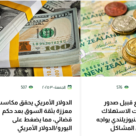
576
الجمعة ٣٠ ٢٠٢٥
507
فع قبيل صدور
الدولار الأمريكي يحقق مكاس
ت الاستهلاك
معززة بثقة السوق بعد حكم
لنيوزيلندي يواجه
قضائي، مما يضغط على
المشاكل
اليورو/الدولار الأمريكي