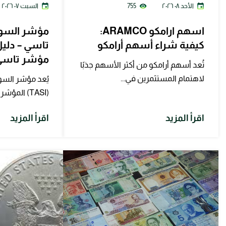
الأحد ٠٨ ٢٠٢٦
755
السبت ٠٧ ٢٠٢٦
اسهم ارامكو ARAMCO:
مؤشر السو
كيفية شراء أسهم أرامكو
تاسي – دليل
مؤشر تاسي TASI لعام 6
تُعد أسهم أرامكو من أكثر الأسهم جذبًا
لاهتمام المستثمرين في...
يُعد مؤشر الس
(TASI) المؤشر الرئيسي الذي يعكس...
اقرأ المزيد
اقرأ المزيد