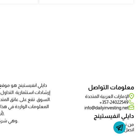
دايلي انفيستينج هو موقع ي
معلومات التواصل
إرشادات استثمارية. التداو
الإمارات العربية المتحدة
السوق. تقع على عاتق المتدوال وحده مسؤولية تعلم واكتساب المعرفة والخبرة المطلوبة لاستخدام منصة التداول وأي شيء سيكون مطلوبًا للتداول بشكل صحيح.
357-24022549+
المعلومات الواردة في هذ
info@dailyinvesting.net
(أشخاص) في أي بلد أو ولاية قضائية يشكل فيها هذا الاستخدام انتهاكًا مباشرًا أو مخالفة للوائح والقوانين المحليّة.
دايلي انفيستينج
يُمتلك موقع دايلي انفيستينج ويُدار من قبل شركة Deloce LTD وهي شركة منظمة بموجب قوانين قبرص، رقم الشركة 417226.
من نحن
اتصل بنا