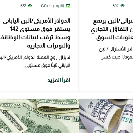
502
الأربعاء ٣٠ ٢٠٢٥
522
ترالي/الين يرتفع
الدولار الأمريكي/الين الياباني
التفاؤل التجاري
يستقر فوق مستوى 142
عنويات السوق
وسط ترقب لبيانات الوظائف
والتوترات التجارية
ر الأسترالي/الين
 صعوديًا، حيث كسر
لا يزال زوج العملة الدولار الأمريكي/الي
الياباني ثابتًا فوق مستوى...
اقرأ المزيد