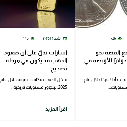
726
الأحد ١٦ ٢٠٢٥
440
فع الفضة نحو
إشارات تدلّ على أن صعود
ستوى 60 دولارًا للأونصة في
الذهب قد يكون في مرحلة
تصحيح
ضة أداءً قويًا خلال عام
سجّل الذهب مكاسب قوية خلال عام
2025، ليتجاوز مستويات تاريخية...
اقرأ المزيد