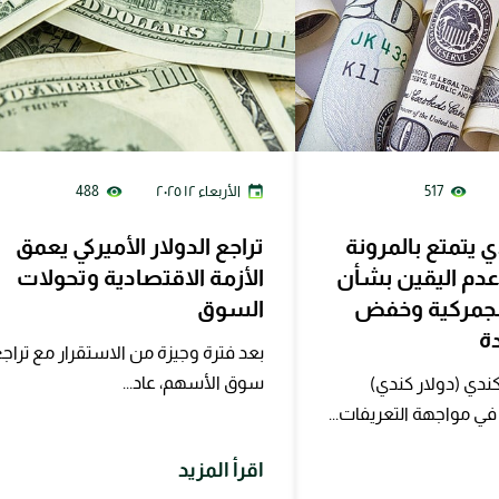
517
الأربعاء ١٢ ٢٠٢٥
488
دي يتمتع بالمرونة
تراجع الدولار الأميركي يعمق
دم اليقين بشأن
الأزمة الاقتصادية وتحولات
الجمركية وخفض
السوق
دة
بعد فترة وجيزة من الاستقرار مع تراج
سوق الأسهم، عاد...
كندي (دولار كندي)
ي مواجهة التعريفات...
اقرأ المزيد