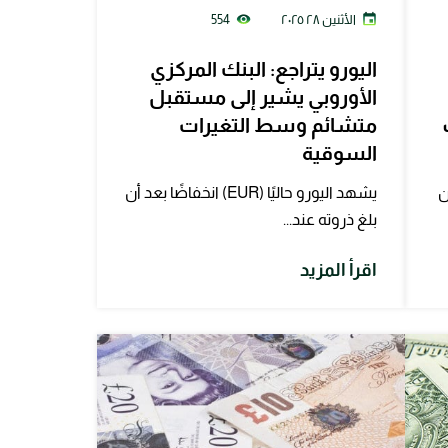
الأثنين ٢٨ ٢٠٢٥
554
اليورو يتراجع: البنك المركزي
الأوروبي يشير إلى مستقبل
متشائم وسط التغيرات
السوقية
ن
يشهد اليورو حاليًا (EUR) انخفاضًا بعد أن
بلغ ذروته عند...
اقرأ المزيد