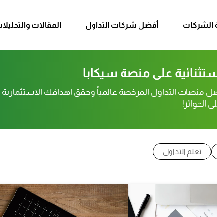
على تحليلات السوق، نصائح، رؤى وموا
الصفر! زر المدوّنة باستمرار لتصب
 الشركات
أفضل شركات التداول
المقالات والتحليلا
استثنائية على منصة سيكابا
ضل منصات التداول المرخصة عالمياً وحقق اهدافك الاستثمارية 
 الجوائز!
تعلم التداول