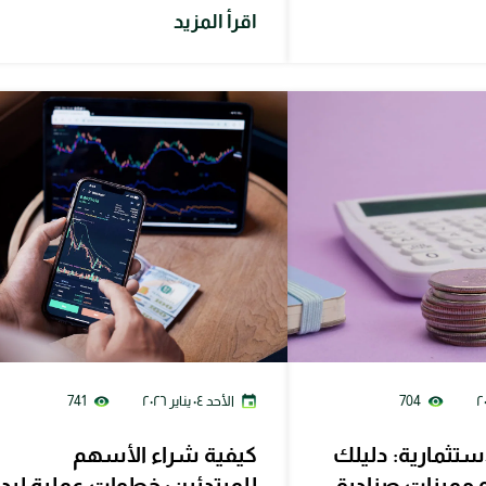
اقرأ المزيد
704
الأحد ٠٤ يناير ٢٠٢٦
741
استثمارية: دليلك
كيفية شراء الأسهم
و مميزات صناديق
للمبتدئين: خطوات عملية لبد