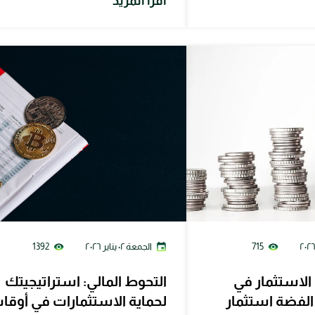
اقرأ المزيد
715
الجمعة ٠٢ يناير ٢٠٢٦
1392
لاستثمار في
التحوط المالي: استراتيجيتك
الفضة استثمار
لحماية الاستثمارات في أوقا