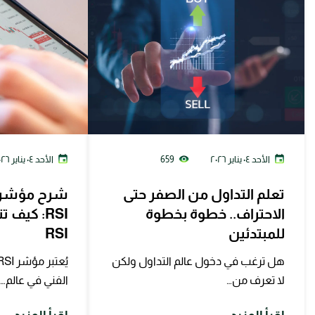
الأحد ٠٤ يناير ٢٠٢٦
659
الأحد ٠٤ يناير ٢٠٢٦
تعلم التداول من الصفر حتى
شرح مؤشر ا
الاحتراف.. خطوة بخطوة
RSI: كيف
للمبتدئين
RSI
هل ترغب في دخول عالم التداول ولكن
لا تعرف من…
الفني في عالم…