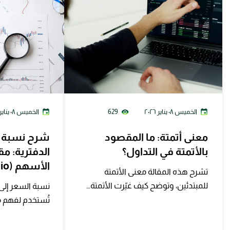
الخميس ٠٨ يناير ٢٠٢٦
629
الخميس ٠٨ يناير ٢٠٢٦
معنى أتمتة: ما المقصود
شرح نسبة ال
بالأتمتة في التداول؟
الدفترية: م
الأسهم (P/B Ratio)
تشرح هذه المقالة معنى الأتمتة
للمبتدئين، وتوضح كيف غيّرت الأتمتة…
نسبة السعر إلى 
تُستخدم لفهم ما