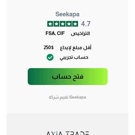
Seekapa
4.7
التراخيص
FSA, CIF
أقل مبلغ لإيداع
250$
حساب تجريبي
فتح حساب
Seekapa تقييم شركة