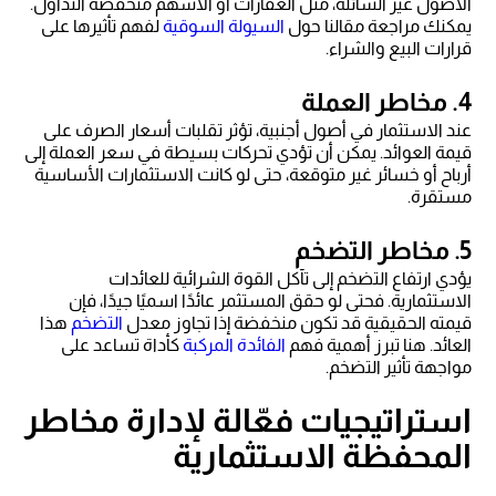
الأصول غير السائلة، مثل العقارات أو الأسهم منخفضة التداول.
يمكنك مراجعة مقالنا حول
السيولة السوقية
لفهم تأثيرها على
قرارات البيع والشراء.
4. مخاطر العملة
عند الاستثمار في أصول أجنبية، تؤثر تقلبات أسعار الصرف على
قيمة العوائد. يمكن أن تؤدي تحركات بسيطة في سعر العملة إلى
أرباح أو خسائر غير متوقعة، حتى لو كانت الاستثمارات الأساسية
مستقرة.
5. مخاطر التضخم
يؤدي ارتفاع التضخم إلى تآكل القوة الشرائية للعائدات
الاستثمارية. فحتى لو حقق المستثمر عائدًا اسميًا جيدًا، فإن
قيمته الحقيقية قد تكون منخفضة إذا تجاوز معدل
التضخم
هذا
العائد. هنا تبرز أهمية فهم
الفائدة المركبة
كأداة تساعد على
مواجهة تأثير التضخم.
استراتيجيات فعّالة لإدارة مخاطر
المحفظة الاستثمارية