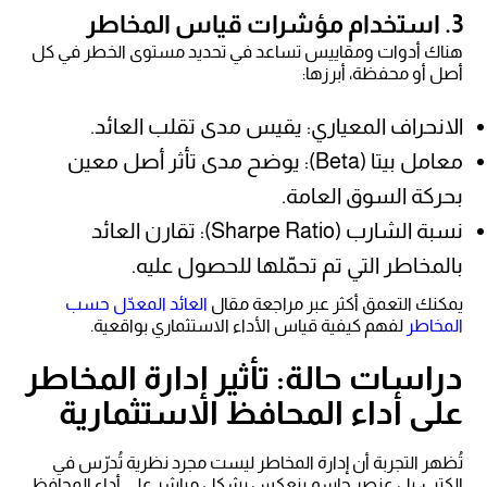
3. استخدام مؤشرات قياس المخاطر
هناك أدوات ومقاييس تساعد في تحديد مستوى الخطر في كل
أصل أو محفظة، أبرزها:
الانحراف المعياري: يقيس مدى تقلب العائد.
معامل بيتا (Beta): يوضح مدى تأثر أصل معين
بحركة السوق العامة.
نسبة الشارب (Sharpe Ratio): تقارن العائد
بالمخاطر التي تم تحمّلها للحصول عليه.
يمكنك التعمق أكثر عبر مراجعة مقال
العائد المعدّل حسب
المخاطر
لفهم كيفية قياس الأداء الاستثماري بواقعية.
دراسات حالة: تأثير إدارة المخاطر
على أداء المحافظ الاستثمارية
تُظهر التجربة أن إدارة المخاطر ليست مجرد نظرية تُدرّس في
الكتب، بل عنصر حاسم ينعكس بشكل مباشر على أداء المحافظ