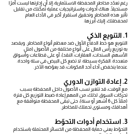
رغم تعدّد مخاطر المحفظة الاستثمارية، إلا أن إدارتها ليست أمرًا
مستحيلًا. هناك أدوات واستراتيجيات عملية تُمكّنك من تقليل
تأثير هذه المخاطر وتحقيق استقرار أكبر في الأداء العام
لمحفظتك. إليك أبرزها:
1. التنويع الذكي
التنويع هو خط الدفاع الأول ضد معظم أنواع المخاطر. ويقصد
به توزيع رأس المال على أنواع مختلفة من الأصول (مثل
الأسهم، السندات، العقارات، النقد)، أو على قطاعات وأسواق
متعددة. الفكرة بسيطة: لا تضع كل البيض في سلة واحدة.
عندما ينخفض أداء أحد المكونات، قد يعوّضه الآخر.
2. إعادة التوازن الدوري
مع الوقت، قد تتغير نسب الأصول داخل المحفظة بسبب
تحركات السوق. لذلك، من المهم إعادة ضبط التوزيع كل فترة
(مثلًا كل 6 أشهر أو سنة)، حتى تبقى المحفظة متوافقة مع
أهدافك ومستوى تحملك للمخاطر.
3. استخدام أدوات التحوّط
التحوّط يعني حماية المحفظة من الخسائر المحتملة باستخدام