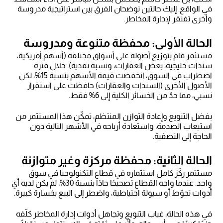
في الواقع. إليك حالتين توضحان الفرق بين استراتيجية مدروسة
وأخرى تفتقر لإدارة المخاطر.
الحالة الأولى: محفظة متنوعة ومدروسة
مستثمر قام بتوزيع أصوله على أسواق مختلفة (أسهم أمريكية،
سندات خليجية، بعض العقارات، ونسبة نقدية). خلال فترة
اضطراب في السوق، انخفضت قيمة الأسهم بنسبة 15%، لكن
الأصول الأخرى (السندات والعقارات) حافظت على استقرار
نسبي، مما حدّ من الخسائر الكلية إلى 6% فقط.
بفضل التنويع وإعادة التوازن المنتظم، تمكّن هذا المستثمر من
استيعاب الصدمة، واستعادة أرباحه في الأشهر التالية دون
الحاجة إلى التصفية.
الحالة الثانية: محفظة مركزة وغير متوازنة
مستثمر ركّز كامل استثماره في قطاع التكنولوجيا في سوق
واحد. عندما واجه القطاع تصحيحًا حادًا بنسبة 30%، لم يكن لديه أي
أدوات تحوّط أو سيولة احتياطية، واضطر إلى البيع بخسارة كبيرة.
في هذه الحالة، غياب التنويع وتجاهل أدوات إدارة المخاطر كلّفه