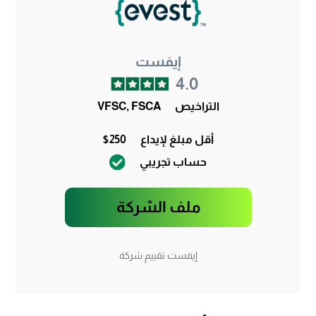
إيفست
4.0
التراخيص
VFSC, FSCA
أقل مبلغ لإيداع
$250
حساب تجريبي
ملف الشركة
إيفست تقييم شركة