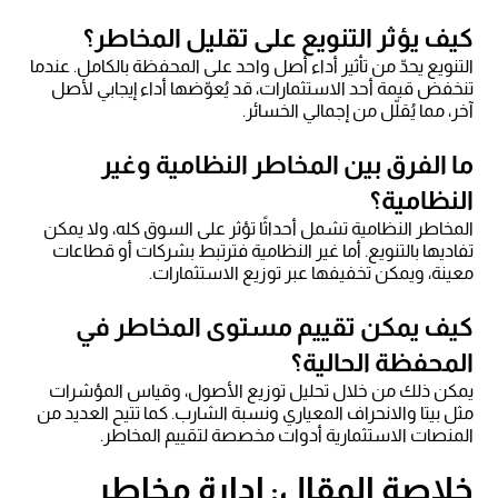
كيف يؤثر التنويع على تقليل المخاطر؟
التنويع يحدّ من تأثير أداء أصل واحد على المحفظة بالكامل. عندما
تنخفض قيمة أحد الاستثمارات، قد يُعوّضها أداء إيجابي لأصل
آخر، مما يُقلّل من إجمالي الخسائر.
ما الفرق بين المخاطر النظامية وغير
النظامية؟
المخاطر النظامية تشمل أحداثًا تؤثر على السوق كله، ولا يمكن
تفاديها بالتنويع. أما غير النظامية فترتبط بشركات أو قطاعات
معينة، ويمكن تخفيفها عبر توزيع الاستثمارات.
كيف يمكن تقييم مستوى المخاطر في
المحفظة الحالية؟
يمكن ذلك من خلال تحليل توزيع الأصول، وقياس المؤشرات
مثل بيتا والانحراف المعياري ونسبة الشارب. كما تتيح العديد من
المنصات الاستثمارية أدوات مخصصة لتقييم المخاطر.
خلاصة المقال: إدارة مخاطر