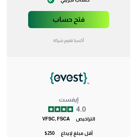
فتح حساب
أكسيا تقييم شركة
إيفست
4.0
التراخيص
VFSC, FSCA
أقل مبلغ لإيداع
$250