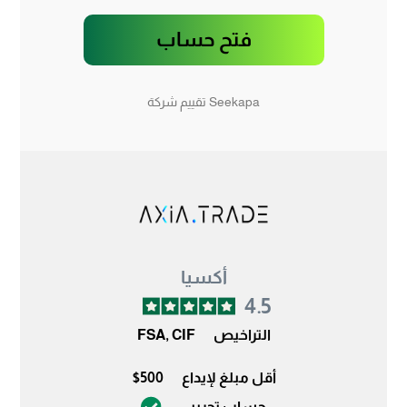
فتح حساب
Seekapa تقييم شركة
أكسيا
4.5
التراخيص
FSA, CIF
أقل مبلغ لإيداع
$500
حساب تجريبي