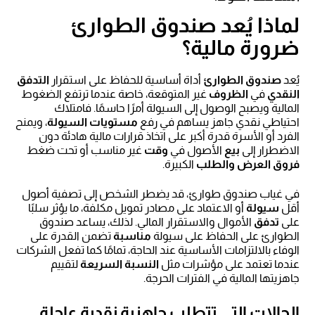
لماذا يُعد صندوق الطوارئ
ضرورة مالية؟
يُعد
صندوق الطوارئ
أداة أساسية للحفاظ على استقرار
التدفق
النقدي
في
الظروف
غير المتوقعة، خاصة عندما ترتفع الضغوط
المالية ويصبح الوصول إلى السيولة أمرًا حاسمًا. فامتلاك
احتياطي نقدي جاهز يساهم في رفع
مستويات السيولة
، ويمنح
الفرد أو الأسرة قدرة أكبر على اتخاذ قرارات مالية هادئة دون
الاضطرار إلى
بيع
الأصول في
وقت
غير مناسب أو تحت ضغط
فروق العرض والطلب
الكبيرة.
في غياب صندوق طوارئ، قد يضطر الشخص إلى تصفية أصول
أقل
سيولة
أو الاعتماد على مصادر تمويل مكلفة، ما يؤثر سلبًا
على
تدفق
الأموال والاستقرار المالي. لذلك، يساعد صندوق
الطوارئ على الحفاظ على سيولة
مناسبة
تضمن القدرة على
الوفاء بالالتزامات الأساسية عند الحاجة، تمامًا كما تفعل الشركات
عندما تعتمد على مؤشرات مثل
النسبة السريعة
لتقييم
جاهزيتها المالية في الفترات الحرجة.
الحالات التي تتطلب جاهزية نقدية عاجلة