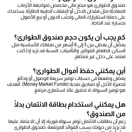
صندوق الطوارئ هو مبلغ مالي مخصص لمواجهة الأزمات
المفاجئة مثل فقدان الدخل أو النفقات الطبية الطارئة. يساعدك
على حماية استقرارك المالي وتجنّب الديون أو بيع الأصول
بخسارة عند الحاجة.
كم يجب أن يكون حجم صندوق الطوارئ؟
يفضّل أن يغطي بين 3 إلى 6 أشهر من نفقاتك الأساسية مثل
السكن، الطعام، الفواتير، والتأمينات. النسبة قد تزيد إذا كنت
تعتمد على دخل غير منتظم.
أين يمكنني حفظ أموال الطوارئ؟
يفضّل وضعها في حسابات توفير سريعة الوصول أو ودائع
قصيرة الأجل أو صناديق نقدية (Money Market Funds). الهدف
هو توفير السيولة، لا تحقيق عائد استثماري مرتفع.
هل يمكنني استخدام بطاقة الائتمان بدلًا
من الصندوق؟
رغم أن بطاقات الائتمان توفر سيولة فورية، إلا أن الاعتماد عليها
قد يزيد من ديونك بسبب الفوائد المرتفعة. صندوق الطوارئ