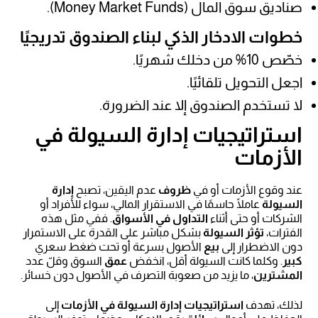
صناديق سوق المال (Money Market Funds).
خطوات الادخار الذكي لبناء الصندوق تدريجيًا
خصّص 10% من دخلك شهريًا.
اجعل التحويل تلقائيًا.
لا تستخدم الصندوق إلا عند الضرورة.
استراتيجيات إدارة السيولة في
الأزمات
عند وقوع الأزمات أو في
ظروف
عدم اليقين، تصبح
إدارة
السيولة
عاملًا حاسمًا في الاستقرار المالي، سواء للأفراد أو
الشركات أو حتى أثناء
التداول في الأسواق
. ففي مثل هذه
الفترات،
تؤثر السيولة
بشكل مباشر على القدرة على الاستمرار
دون الاضطرار إلى
بيع
الأصول بسرعة أو تحت ضغط سعري
كبير
. وكلما كانت السيولة أقل، انخفض
عمق
السوق وقلّ عدد
المشترين
، ما يزيد من صعوبة التصرف في الأصول دون خسائر.
لذلك، تهدف
استراتيجيات إدارة السيولة في الأزمات
إلى