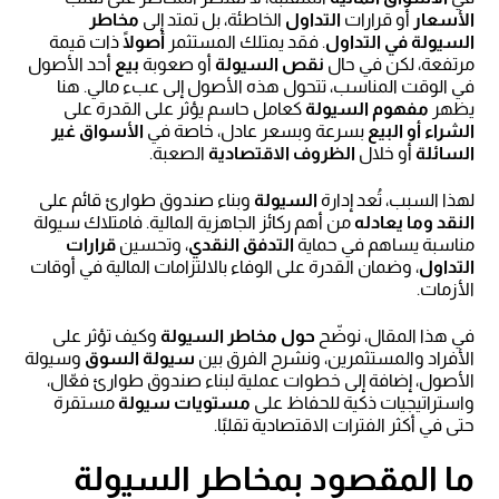
الأسعار
أو قرارات
التداول
الخاطئة، بل تمتد إلى
مخاطر
السيولة في التداول
. فقد يمتلك المستثمر
أصولًا
ذات قيمة
مرتفعة، لكن في حال
نقص السيولة
أو صعوبة
بيع
أحد الأصول
في الوقت المناسب، تتحول هذه الأصول إلى عبء مالي. هنا
يظهر
مفهوم السيولة
كعامل حاسم يؤثر على القدرة على
الشراء أو البيع
بسرعة وبسعر عادل، خاصة في
الأسواق غير
السائلة
أو خلال
الظروف الاقتصادية
الصعبة.
لهذا السبب، تُعد إدارة
السيولة
وبناء صندوق طوارئ قائم على
النقد وما يعادله
من أهم ركائز الجاهزية المالية. فامتلاك سيولة
مناسبة يساهم في حماية
التدفق النقدي
، وتحسين
قرارات
التداول
، وضمان القدرة على الوفاء بالالتزامات المالية في أوقات
الأزمات.
في هذا المقال، نوضّح
حول مخاطر السيولة
وكيف تؤثر على
الأفراد والمستثمرين، ونشرح الفرق بين
سيولة السوق
وسيولة
الأصول، إضافة إلى خطوات عملية لبناء صندوق طوارئ فعّال،
واستراتيجيات ذكية للحفاظ على
مستويات سيولة
مستقرة
حتى في أكثر الفترات الاقتصادية تقلبًا.
ما المقصود بمخاطر السيولة