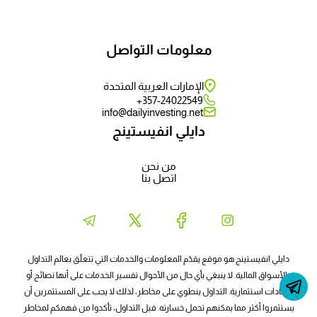
معلومات التواصل
الإمارات العربية المتحدة
357-24022549+
info@dailyinvesting.net
دايلي انفيستينج
من نحن
اتصل بنا
دايلي انفيستينج هو موقع يقدّم المعلومات والخدمات التي تتعلّق بعالم التداول
والأسواق المالية. لا ينبغي بأي حال من الأحوال تفسير الخدمات على أنها نصائح أو
إرشادات استثمارية. التداول ينطوي على مخاطر، لذلك لا يجب على المستثمرين أن
يستثمروا أكثر مما يمكنهم تحمل خسارته. قبل التداول، تأكدوا من فهمكم لمخاطر