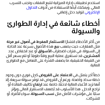
استخدم تطبيقات إدارة الميزانية لتتبع النفقات وتجنب التسرب
المالي. ويمكنك أيضًا الاستفادة من أدوات
التداول
الإلكتروني
لتوليد دخل إضافي.
أخطاء شائعة في إدارة الطوارئ
والسيولة
من أكثر الأخطاء انتشارًا
الاستثمار المفرط في أصول غير مرنة
مثل العقارات، حيث يصعب
بيع
هذه الأصول بسرعة عند الحاجة
إلى السيولة. في فترات اضطراب
الأسواق
أو عند انخفاض عدد
المشترين
، قد تستغرق عملية البيع وقتًا طويلًا أو تتم بسعر أقل
من القيمة الحقيقية، ما يضعف القدرة على التعامل مع الطوارئ
المالية.
خطأ آخر يتمثل في
الاعتماد على القروض
كحل فوري دون وجود
خطة سداد واضحة. ورغم أن القروض قد توفّر سيولة سريعة، إلا
أنها تزيد الأعباء المالية لاحقًا، خاصة عند
ارتفاع
تكاليف الفائدة أو
تراجع الدخل. هذا الأسلوب قد يُضعف الاستقرار المالي ويؤثر
سلبًا على مؤشرات الأمان مثل
نسب السيولة
، سواء للأفراد أو
للشركات.