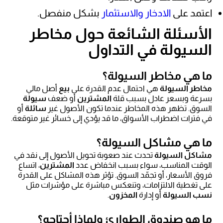
اعتمد على
الادخار والاستثمار
بشكل منفصل.
الأسئلة الشائعة حول مخاطر
السيولة في التداول
ما هي مخاطر السيولة؟
مخاطر السيولة
هي احتمال عدم القدرة على
بيع
أصل مالي
بسرعة وبسعر عادل بسبب قلة
المشترين
أو ضعف
سيولة
السوق. تظهر هذه المخاطر عندما تكون الأصول غير
سائلة
أو
في فترات اضطراب الأسواق، ما قد يؤدي إلى خسائر غير متوقعة.
ما هي مشاكل السيولة؟
مشاكل السيولة
تحدث عند صعوبة تحويل الأصول إلى نقد في
الوقت المناسب، سواء بسبب انخفاض عدد
المشترين
، اتساع
فروق الأسعار، أو تجمّد السوق. تؤثر هذه المشاكل على القدرة
على تغطية الالتزامات، وتنعكس مباشرة على مؤشرات مثل
نسب السيولة
أو إدارة
المخزون
.
ما هو صندوق الطوارئ ولماذا أحتاجه؟