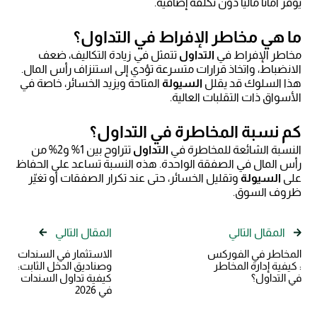
يوفّر أمانًا ماليًا دون تكلفة إضافية.
ما هي مخاطر الإفراط في التداول؟
مخاطر الإفراط في
التداول
تتمثل في زيادة التكاليف، ضعف
الانضباط، واتخاذ قرارات متسرعة تؤدي إلى استنزاف رأس المال.
هذا السلوك قد يقلل
السيولة
المتاحة ويزيد الخسائر، خاصة في
الأسواق ذات التقلبات العالية.
كم نسبة المخاطرة في التداول؟
النسبة الشائعة للمخاطرة في
التداول
تتراوح بين 1% و2% من
رأس المال في الصفقة الواحدة. هذه النسبة تساعد على الحفاظ
على
السيولة
وتقليل الخسائر، حتى عند تكرار الصفقات أو تغيّر
ظروف السوق.
المقال التالي
المقال التالي
المخاطر في الفوركس
الاستثمار في السندات
: كيفية إدارة المخاطر
وصناديق الدخل الثابت:
في التداول؟
كيفية تداول السندات
في 2026