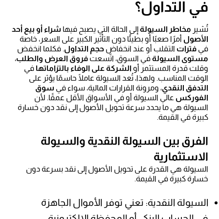
في التداول؟
تُشير
مخاطر السيولة
إلى الحالة التي يصبح فيها
شراء أو بيع أحد
الأصول
أمرًا صعبًا أو بطيئًا دون التأثير الكبير على السعر، خاصة
في
فترات
التقلب أو عند انخفاض
حجم التداول
. فكلما انخفض
مستوى السيولة
في السوق، اتّسعت
فروق العرض والطلب
،
وقلت قدرة المستثمر أو
الشركة على الوفاء بالتزاماتها
في
الوقت المناسب. ولهذا، تُعد السيولة عاملًا حاسمًا يؤثر على
التدفق النقدي
، ومرونة القرارات المالية، سواء في
سوق
الفوركس
عالي السيولة أو في الأسواق الأقل عمقًا. لأن
السيولة هي ما يحدد سرعة تحويل الأصول إلى نقد دون خسارة
كبيرة في القيمة.
الفرق بين السيولة النقدية والسيولة
الاستثمارية
السيولة هي القدرة على تحويل الأصول إلى نقد بسرعة دون
خسارة كبيرة في القيمة.
السيولة النقدية: تعني توفر الأموال الجاهزة
في الحساب البنكي أو المحفظة الإلكترونية.