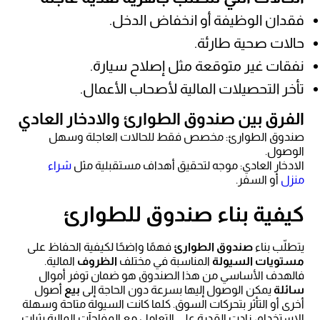
فقدان الوظيفة أو انخفاض الدخل.
حالات صحية طارئة.
نفقات غير متوقعة مثل إصلاح سيارة.
تأخر التحصيلات المالية لأصحاب الأعمال.
الفرق بين صندوق الطوارئ والادخار العادي
صندوق الطوارئ: مخصص فقط للحالات العاجلة وسهل
الوصول.
الادخار العادي: موجه لتحقيق أهداف مستقبلية مثل
شراء
منزل
أو السفر.
كيفية بناء صندوق للطوارئ
يتطلّب بناء
صندوق الطوارئ
فهمًا واضحًا لكيفية الحفاظ على
مستويات السيولة
المناسبة في مختلف
الظروف
المالية.
فالهدف الأساسي من هذا الصندوق هو ضمان توفر أموال
سائلة
يمكن الوصول إليها بسرعة دون الحاجة إلى
بيع
أصول
أخرى أو التأثر بتحركات السوق. كلما كانت السيولة متاحة وسهلة
الاستخدام، زادت القدرة على التعامل مع المفاجآت المالية بثبات