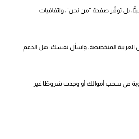
ا، بل توفّر صفحة “من نحن”، واتفاقيات
خاصة على منصات مستقلة مثل Trustpilot أو Reddit أو مواقع التداول العربية المتخصصة. واسأل نفسك: هل الدعم
بة في سحب أموالك أو وجدت شروطًا غير