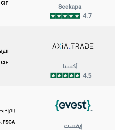
 CIF
Seekapa
4.7
التر
 CIF
أكسيا
4.5
التراخي
, FSCA
إيفست