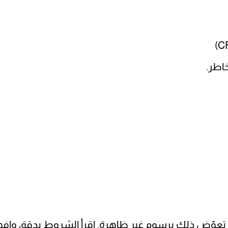
خاطر.
عوّض ذلك برسوم غير ظاهرة. اقرأ الشروط بدقة، وافهم