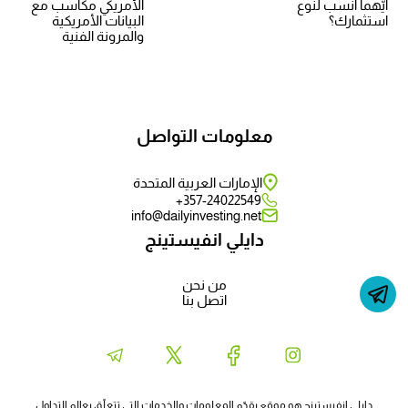
أيّهما أنسب لنوع
الأمريكي مكاسب مع
استثمارك؟
البيانات الأمريكية
والمرونة الفنية
معلومات التواصل
الإمارات العربية المتحدة
357-24022549+
info@dailyinvesting.net
دايلي انفيستينج
من نحن
اتصل بنا
دايلي انفيستينج هو موقع يقدّم المعلومات والخدمات التي تتعلّق بعالم التداول