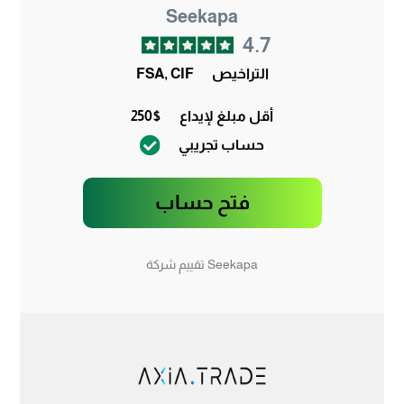
Seekapa
4.7
التراخيص
FSA, CIF
أقل مبلغ لإيداع
250$
حساب تجريبي
فتح حساب
Seekapa تقييم شركة