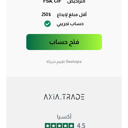
التراخيص
FSA, CIF
أقل مبلغ لإيداع
250$
حساب تجريبي
فتح حساب
Seekapa تقييم شركة
أكسيا
4.5