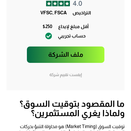
4.0
التراخيص
VFSC, FSCA
أقل مبلغ لإيداع
$250
حساب تجريبي
ملف الشركة
إيفست تقييم شركة
ما المقصود بتوقيت السوق؟
ولماذا يغري المستثمرين؟
توقيت السوق (Market Timing) هو محاولة التنبؤ بحركات