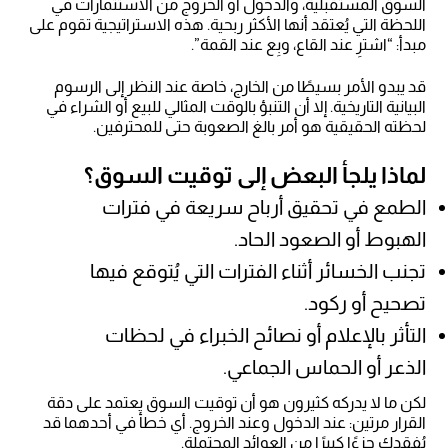
السوق المستقبلية، والدخول أو الخروج من الاستثمارات في
اللحظة التي يُعتقد أنها الأكثر ربحية. هذه الاستراتيجية تقوم على
مبدأ: “اشترِ عند القاع، وبِع عند القمة”.
قد يبدو الأمر بسيطًا من الخارج، خاصة عند النظر إلى الرسوم
البيانية التاريخية. إلا أن التنبؤ بالوقت المثالي للبيع أو الشراء في
لحظته الحقيقية هو أمر بالغ الصعوبة حتى للمحترفين.
لماذا يلجأ البعض إلى توقيت السوق؟
الطمع في تحقيق أرباح سريعة في فترات
الهبوط أو الصعود الحاد.
تجنب الخسائر أثناء الفترات التي يُتوقع فيها
تصحيح أو ركود.
التأثر بالإعلام أو نصائح الخبراء في لحظات
الذعر أو الحماس الجماعي.
لكن ما لا يدركه كثيرون هو أن توقيت السوق يعتمد على دقة
القرار مرتين: عند الدخول وعند الخروج. أي خطأ في أحدهما قد
يُفقدك جزءًا كبيرًا من العوائد المحتملة.