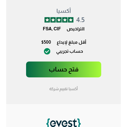
أكسيا
4.5
التراخيص
FSA, CIF
أقل مبلغ لإيداع
$500
حساب تجريبي
فتح حساب
أكسيا تقييم شركة