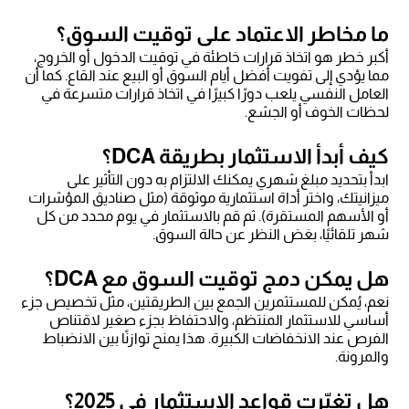
ما مخاطر الاعتماد على توقيت السوق؟
أكبر خطر هو اتخاذ قرارات خاطئة في توقيت الدخول أو الخروج،
مما يؤدي إلى تفويت أفضل أيام السوق أو البيع عند القاع. كما أن
العامل النفسي يلعب دورًا كبيرًا في اتخاذ قرارات متسرعة في
لحظات الخوف أو الجشع.
كيف أبدأ الاستثمار بطريقة DCA؟
ابدأ بتحديد مبلغ شهري يمكنك الالتزام به دون التأثير على
ميزانيتك، واختر أداة استثمارية موثوقة (مثل صناديق المؤشرات
أو الأسهم المستقرة). ثم قم بالاستثمار في يوم محدد من كل
شهر تلقائيًا، بغض النظر عن حالة السوق.
هل يمكن دمج توقيت السوق مع DCA؟
نعم، يُمكن للمستثمرين الجمع بين الطريقتين، مثل تخصيص جزء
أساسي للاستثمار المنتظم، والاحتفاظ بجزء صغير لاقتناص
الفرص عند الانخفاضات الكبيرة. هذا يمنح توازنًا بين الانضباط
والمرونة.
هل تغيّرت قواعد الاستثمار في 2025؟