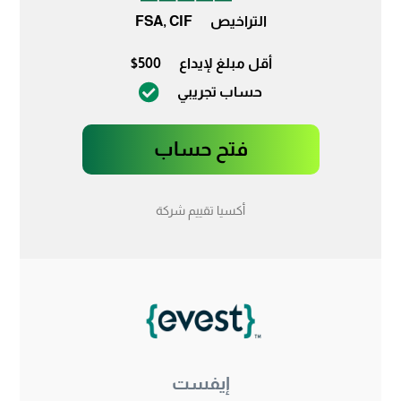
التراخيص
FSA, CIF
أقل مبلغ لإيداع
$500
حساب تجريبي
فتح حساب
أكسيا تقييم شركة
إيفست