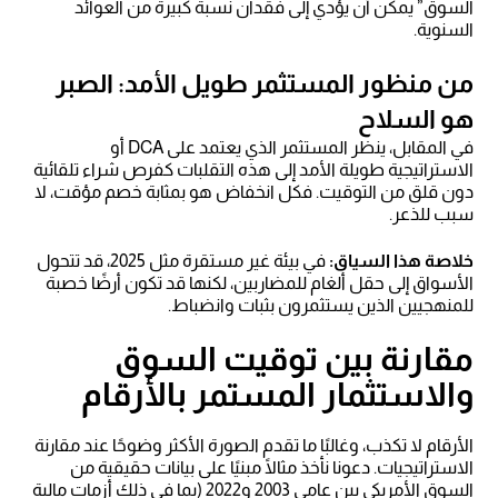
السوق” يمكن أن يؤدي إلى فقدان نسبة كبيرة من العوائد
السنوية.
من منظور المستثمر طويل الأمد: الصبر
هو السلاح
في المقابل، ينظر المستثمر الذي يعتمد على DCA أو
الاستراتيجية طويلة الأمد إلى هذه التقلبات كفرص شراء تلقائية
دون قلق من التوقيت. فكل انخفاض هو بمثابة خصم مؤقت، لا
سبب للذعر.
خلاصة هذا السياق:
في بيئة غير مستقرة مثل 2025، قد تتحول
الأسواق إلى حقل ألغام للمضاربين، لكنها قد تكون أرضًا خصبة
للمنهجيين الذين يستثمرون بثبات وانضباط.
مقارنة بين توقيت السوق
والاستثمار المستمر بالأرقام
الأرقام لا تكذب، وغالبًا ما تقدم الصورة الأكثر وضوحًا عند مقارنة
الاستراتيجيات. دعونا نأخذ مثالًا مبنيًا على بيانات حقيقية من
السوق الأمريكي بين عامي 2003 و2022 (بما في ذلك أزمات مالية