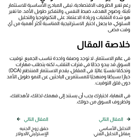
رغم تغير الظروف الاقتصادية، تبقى المبادئ الأساسية للاستثمار
ثابتة: وضوح الهدف، ضبط النفس، والتفكير طويل الأمد. ما تغير
هو شدة التقلبات وزيادة الاعتماد على التكنولوجيا والتحليل
السلوكي، ما يجعل اختيار الاستراتيجية المناسبة أكثر أهمية من أي
وقت مضى.
خلاصة المقال
في عالم الاستثمار، لا توجد وصفة واحدة تناسب الجميع. توقيت
السوق قد يبدو جذابًا في فترات التقلب، لكنه يتطلب مهارات
وتحكمًا نفسيًا عاليًا. في المقابل، يقدم الاستثمار المنتظم (DCA)
خيارًا بسيطًا ومنهجيًا للمستثمرين الباحثين عن النمو طويل الأمد
دون قلق التوقيت.
في النهاية، اختيارك يجب أن يستند إلى فهمك لذاتك، لأهدافك،
ولظروف السوق من حولك.
المقال التالي
المقال التالي
التحليل الأساسي
حقق زوج الجنيه
مقابل التحليل الفني:
الإسترليني/الدولار