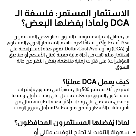
الاستثمار المستمر: فلسفة الـ
DCA ولماذا يفضلها البعض؟
في مقابل استراتيجية توقيت السوق، يختار بعض المستثمرين
نهجًا أبسط وأكثر اتساقًا يُعرف باسم الاستثمار الدوري المتساوي
أو Dollar-Cost Averaging (DCA). تقوم هذه الاستراتيجية على
استثمار مبلغ ثابت في أداة مالية معينة (مثل الأسهم أو صناديق
المؤشرات) على فترات زمنية منتظمة، بغض النظر عن حالة
السوق.
كيف يعمل DCA عمليًا؟
لنفترض أنك تستثمر 500 ريال شهريًا في صندوق مؤشرات.
عندما يكون السوق مرتفعًا، ستحصل على وحدات أقل. وعندما
ينخفض، ستحصل على وحدات أكثر. بهذه الطريقة، تُقلل من
تأثير تقلبات الأسعار وتُحقق متوسط تكلفة أقل بمرور الوقت.
لماذا يُفضلها المستثمرون المحافظون؟
سهولة التنفيذ: لا تحتاج لتوقيت مثالي أو