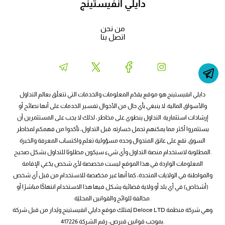
دايلي انفيستينج
من نحن
اتصل بنا
دايلي انفيستينج هو موقع يقدّم المعلومات والخدمات التي تتعلّق بعالم التداول
والأسواق المالية. لا ينبغي بأي حال من الأحوال تفسير الخدمات على أنها نصائح أو
إرشادات استثمارية. التداول ينطوي على مخاطر، لذلك لا يجب على المستثمرين أن
يستثمروا أكثر مما يمكنهم تحمل خسارته. قبل التداول، تأكدوا من فهمكم لمخاطر
السوق. تقع على عاتق المتدوال وحده مسؤولية تعلم واكتساب المعرفة والخبرة
المطلوبة لاستخدام منصة التداول وأي شيء سيكون مطلوبًا للتداول بشكل صحيح.
المعلومات الواردة في هذا الموقع ليست مخصصة لأي شخص يدّعي الإقامة
والمواطنة في الولايات المتحدة، كما أنها غير مخصّصة للاستخدام من قبل أي شخص
(أشخاص) في أي بلد أو ولاية قضائية يشكل فيها هذا الاستخدام انتهاكًا مباشرًا أو
مخالفة للوائح والقوانين المحليّة.
يُمتلك موقع دايلي انفيستينج ويُدار من قبل شركة Deloce LTD وهي شركة منظمة
بموجب قوانين قبرص، رقم الشركة 417226.