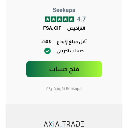
Seekapa
4.7
التراخيص
FSA, CIF
أقل مبلغ لإيداع
250$
حساب تجريبي
فتح حساب
Seekapa تقييم شركة