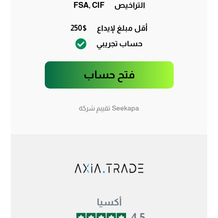
التراخيص
FSA, CIF
أقل مبلغ لإيداع
250$
حساب تجريبي
فتح حساب
Seekapa تقييم شركة
أكسيا
4.5