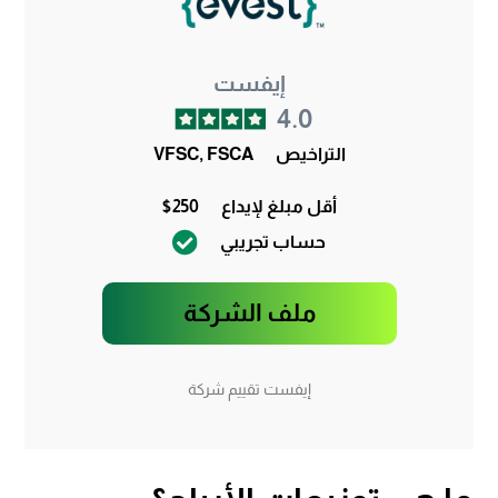
إيفست
4.0
التراخيص
VFSC, FSCA
أقل مبلغ لإيداع
$250
حساب تجريبي
ملف الشركة
إيفست تقييم شركة