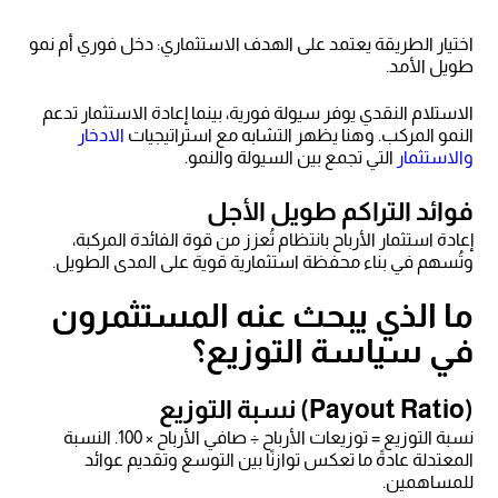
اختيار الطريقة يعتمد على الهدف الاستثماري: دخل فوري أم نمو
طويل الأمد.
الاستلام النقدي يوفر سيولة فورية، بينما إعادة الاستثمار تدعم
النمو المركب. وهنا يظهر التشابه مع استراتيجيات
الادخار
والاستثمار
التي تجمع بين السيولة والنمو.
فوائد التراكم طويل الأجل
إعادة استثمار الأرباح بانتظام تُعزز من قوة الفائدة المركبة،
وتُسهم في بناء محفظة استثمارية قوية على المدى الطويل.
ما الذي يبحث عنه المستثمرون
في سياسة التوزيع؟
(Payout Ratio) نسبة التوزيع
نسبة التوزيع = توزيعات الأرباح ÷ صافي الأرباح × 100. النسبة
المعتدلة عادةً ما تعكس توازنًا بين التوسع وتقديم عوائد
للمساهمين.