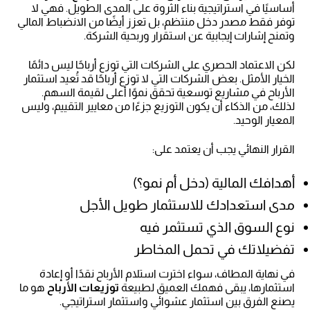
أساسيًا في استراتيجية بناء الثروة على المدى الطويل. فهي لا
توفر فقط مصدر دخل منتظم، بل تعزز أيضًا من الانضباط المالي
وتمنح إشارات إيجابية عن استقرار وربحية الشركة.
لكن الاعتماد الحصري على الشركات التي توزع أرباحًا ليس دائمًا
الخيار الأمثل. بعض الشركات التي لا توزع أرباحًا قد تُعيد استثمار
الأرباح في مشاريع توسعية تحقق نموًا أعلى لقيمة السهم.
لذلك، من الذكاء أن يكون التوزيع جزءًا من معايير التقييم، وليس
المعيار الوحيد.
القرار النهائي يجب أن يعتمد على:
أهدافك المالية (دخل أم نمو؟)
مدى استعدادك للاستثمار طويل الأجل
نوع السوق الذي تستثمر فيه
تفضيلاتك في تحمل المخاطر
في نهاية المطاف، سواء اخترت استلام الأرباح نقدًا أو إعادة
استثمارها، يبقى فهمك العميق لطبيعة
توزيعات الأرباح
هو ما
يصنع الفرق بين استثمار عشوائي واستثمار استراتيجي.