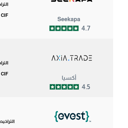
التر
 CIF
Seekapa
4.7
التر
 CIF
أكسيا
4.5
التراخي