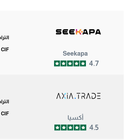
التر
 CIF
Seekapa
4.7
التر
 CIF
أكسيا
4.5