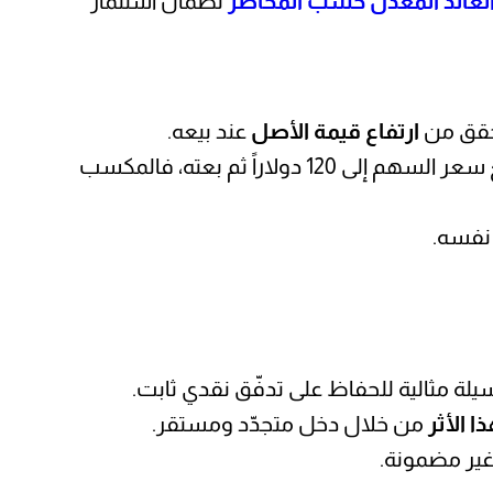
لعائد المعدّل حسب المخاطر
لضمان استثمار
يتحقق من
ارتفاع قيمة الأصل
عند بيعه.
مثلاً: إذا اشتريت سهماً بقيمة 100 دولار يمنحك 5 دولارات سنوياً كتوزيع، فهذا هو العائد الدوري. أما إذا ارتفع سعر السهم إلى 120 دولاراً ثم بعته، فالمكسب
نفسه.
يلة مثالية للحفاظ على تدفّق نقدي ثابت.
 الأثر
من خلال دخل متجدّد ومستقر.
 غير مضمونة.