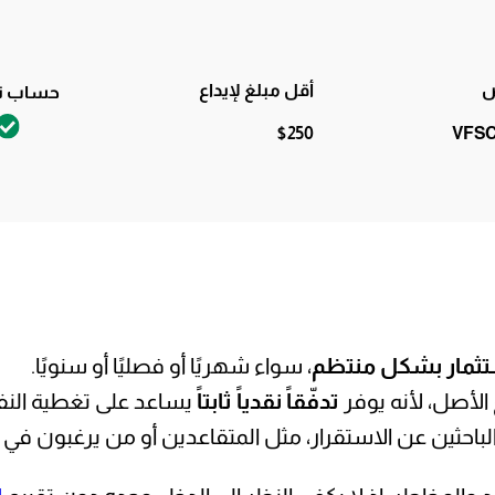
ص
أقل مبلغ لإيداع
حساب تج
$250
VFSC
استثمار بشكل منتظم
، سواء شهريًا أو فصليًا أو سنويًا.
الأصل، لأنه يوفر
تدفّقاً نقدياً ثابتاً
يساعد على تغطية النفقا
الباحثين عن الاستقرار، مثل المتقاعدين أو من يرغبون ف