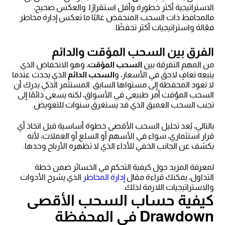
الاستراتيجية أكثر خطورة وأقل استقرارًا. والعكس صحيح،
فالمحافظ ذات السحب المنخفض غالبًا ما تعكس إدارة مخاطر
فعّالة واستراتيجيات أكثر تحفظًا.
الفرق بين السحب المؤقت والدائم
من المهم التفرقة بين
السحب المؤقت
، وهو الانخفاض الذي
يتبعه تعافٍ لاحق في الأسعار، و
السحب الدائم
الذي يحدث عندما
لا تعود المحفظة إلى مستواها السابق. المستثمر الذكي يدرك أن
السحب المؤقت أمر طبيعي في الأسواق، لكنه يسعى دائمًا إلى
تجنب السحب العميق الذي قد يستغرق سنوات للتعويض.
بالتالي، يُعد تحليل السحب الأقصى خطوة أساسية قبل اتخاذ أي
قرار استثماري، سواء في الأسهم أو السلع أو العملات، لأنه
يكشف عن الجانب الخفي للأداء الذي لا تظهره الأرباح وحدها.
لمعرفة المزيد حول كيفية التحكم في الخسائر ضمن خطة
التداول، يمكنك قراءة مقال
إدارة المخاطر
الذي يشرح الأدوات
والاستراتيجيات اللازمة لذلك.
كيفية حساب السحب الأقصى
Drawdown في المحفظة