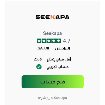
Seekapa
4.7
التراخيص
FSA, CIF
أقل مبلغ لإيداع
250$
حساب تجريبي
فتح حساب
Seekapa تقييم شركة