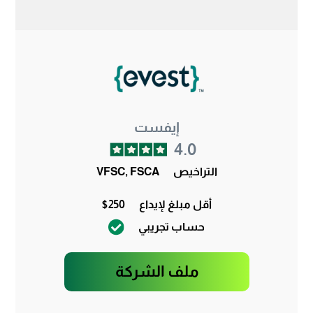
إيفست
4.0
التراخيص
VFSC, FSCA
أقل مبلغ لإيداع
$250
حساب تجريبي
ملف الشركة