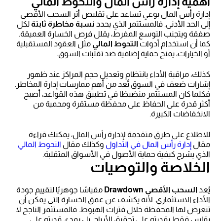
أهمية إدارة رأس المال والتحوط المالي
إدارة رأس المال بوعي تساعد على تقليص أثر السحب الأقصى
إلى الحد الأدنى. فالمستثمر الذي يحدد
نسبة مخاطرة ثابتة
لكل
صفقة ويتجنب التوسع المفرط، يقلل فرص الخسارة العميقة.
كما أن استخدام أدوات
التحوط المالي
مثل العقود المستقبلية
أو الخيارات، يمنح حماية إضافية ضد تقلبات السوق.
كذلك، مراقبة الأداء بانتظام وتعديل حجم المراكز عند ظهور
إشارات ضعف في السوق تُعد من أهم ممارسات إدارة المخاطر.
فكلما كان المستثمر منضبطًا في تطبيق هذه القواعد، أصبح
أكثر قدرة على الحفاظ على محفظة مستقرة ومحمية من
الانخفاضات الكبيرة.
للاطلاع على طرق متقدمة لإدارة رأس المال، يمكنك قراءة
مقال
إدارة رأس المال في التداول
وكذلك مقال
التحوط المالي
الذي يشرح كيفية حماية الأصول في الأسواق المتقلبة.
الخلاصة والتوصيات
يُعد
السحب الأقصى Drawdown
مقياسًا جوهريًا لتقييم جودة
الأداء الاستثماري. لأنه يكشف عن عمق الخسارة التي يمكن أن
تتعرض لها المحفظة خلال فترات الهبوط. فالمستثمر الناجح لا
يقاس فقط بقدرته على تحقيق الأرباح. بل بمدى قدرته على