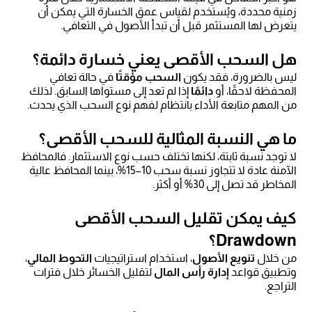
زمنية محددة، ويُستخدم لقياس عمق الخسارة التي يمكن أن
يتعرض لها المستثمر قبل أن تبدأ الأصول في التعافي.
هل السحب الأقصى يعني خسارة دائمة؟
ليس بالضرورة، فقد يكون
السحب مؤقتًا
في حالة تعافي
المحفظة لاحقًا، أو
دائمًا
إذا لم تعد إلى مستواها السابق. لذلك
من المهم متابعة الأداء بانتظام لفهم نوع السحب الذي يحدث.
ما هي النسبة المثالية للسحب الأقصى؟
لا توجد نسبة ثابتة، لكنها تختلف حسب نوع الاستثمار. فالمحافظ
الآمنة عادة لا تتجاوز نسبة سحب 10–15%، بينما المحافظ عالية
المخاطر قد تصل إلى 30% أو أكثر.
كيف يمكن تقليل السحب الأقصى
Drawdown؟
من خلال
تنويع الأصول
، استخدام استراتيجيات
التحوط المالي
،
وتطبيق قواعد
إدارة رأس المال
لتقليل الخسائر خلال فترات
التراجع.