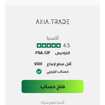
أكسيا
4.5
التراخيص
FSA, CIF
أقل مبلغ لإيداع
$500
حساب تجريبي
فتح حساب
أكسيا تقييم شركة