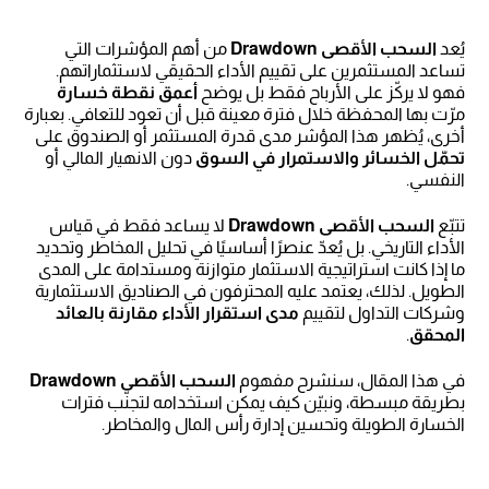
يُعد
السحب الأقصى Drawdown
من أهم المؤشرات التي
تساعد المستثمرين على تقييم الأداء الحقيقي لاستثماراتهم.
فهو لا يركّز على الأرباح فقط بل يوضح
أعمق نقطة خسارة
مرّت بها المحفظة خلال فترة معينة قبل أن تعود للتعافي. بعبارة
أخرى، يُظهر هذا المؤشر مدى قدرة المستثمر أو الصندوق على
تحمّل الخسائر والاستمرار في السوق
دون الانهيار المالي أو
النفسي.
تتبّع
السحب الأقصى Drawdown
لا يساعد فقط في قياس
الأداء التاريخي. بل يُعدّ عنصرًا أساسيًا في تحليل المخاطر وتحديد
ما إذا كانت استراتيجية الاستثمار متوازنة ومستدامة على المدى
الطويل. لذلك، يعتمد عليه المحترفون في الصناديق الاستثمارية
وشركات التداول لتقييم
مدى استقرار الأداء مقارنة بالعائد
المحقق
.
في هذا المقال، سنشرح مفهوم
السحب الأقصى Drawdown
بطريقة مبسطة، ونبيّن كيف يمكن استخدامه لتجنّب فترات
الخسارة الطويلة وتحسين إدارة رأس المال والمخاطر.