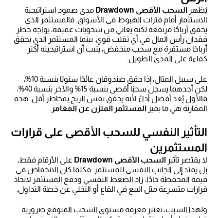
يُظهر
السحب الأقصى Drawdown
مدى صمود استراتيجية
الاستثمار أمام فترات الهبوط في الأسواق. فالمستثمر الذي
يحقق أرباحًا مرتفعة لكنه يعاني من سحوبات عميقة، يواجه خطر
فقدان رأس المال في أي تقلب قوي. بينما المستثمر الذي يحقق
أرباحًا مستقرة مع سحب منخفض، يثبت أن استراتيجيته أكثر
كفاءة على المدى الطويل.
على سبيل المثال، إذا حقق صندوقان عائدًا سنويًا بنسبة 10%،
لكن أحدهما يسجل سحبًا أقصى بنسبة 15% والآخر بنسبة 40%،
فالأول يُعد أفضل أداءً لأنه يحقق نفس الربح بمخاطر أقل. هذه
المقارنة هي ما يميز
المستثمر المتزن عن المغامر
.
التأثير النفسي للسحب الأقصى على قرارات
المستثمرين
لا يقتصر تأثير
السحب الأقصى Drawdown
على الأرقام فقط،
بل يمتد إلى الجانب النفسي للمستثمر. فكلما كان الانخفاض في
قيمة المحفظة حادًا، زاد الضغط النفسي ودفع المستثمر لاتخاذ
قرارات متسرعة مثل البيع في القاع أو التخلي عن خطة التداول.
ولهذا السبب، تعتبر معرفة مستوى السحب المتوقع ضرورية