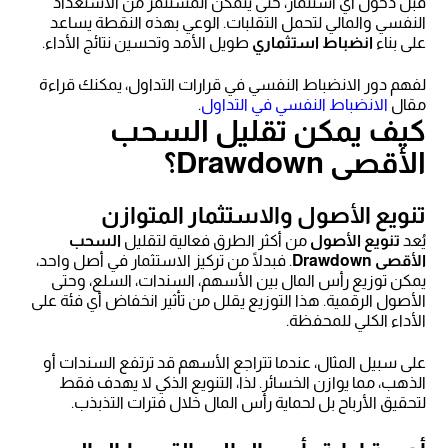
قبل دخول أي استثمار، حتى يتمكن المستثمر من الاستعداد
النفسي والمالي لتحمل التقلبات. الوعي بهذه النقطة يساعد
على بناء
انضباط استثماري
طويل الأمد وتحسين نتائج الأداء.
لفهم دور الانضباط النفسي في قرارات التداول، يمكنك قراءة
مقال
الانضباط النفسي في التداول
.
كيف يمكن تقليل السحب
الأقصى Drawdown؟
تنويع الأصول والاستثمار المتوازن
يُعد
تنويع الأصول
من أكثر الطرق فعالية لتقليل
السحب
الأقصى Drawdown
. فبدلًا من تركيز الاستثمار في أصل واحد،
يمكن توزيع رأس المال بين الأسهم، السندات، السلع، وحتى
الأصول الرقمية. هذا التوزيع يقلل من تأثير انخفاض أي فئة على
الأداء الكلي للمحفظة.
على سبيل المثال، عندما تتراجع الأسهم قد ترتفع السندات أو
الذهب، مما يوازن الخسائر. لذا، التنويع الذكي لا يهدف فقط
لتحقيق الأرباح بل لحماية رأس المال خلال فترات التذبذب.