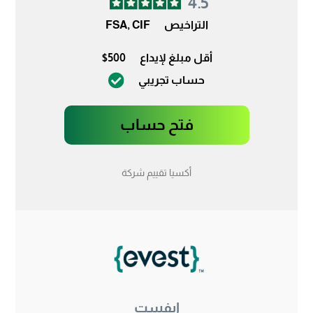
4.5
التراخيص
FSA, CIF
أقل مبلغ لإيداع
$500
حساب تجريبي
فتح حساب
أكسيا تقييم شركة
إيفست