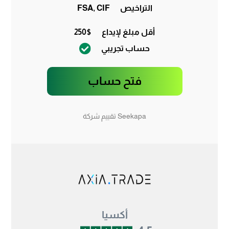
التراخيص
FSA, CIF
أقل مبلغ لإيداع
250$
حساب تجريبي
فتح حساب
Seekapa تقييم شركة
أكسيا