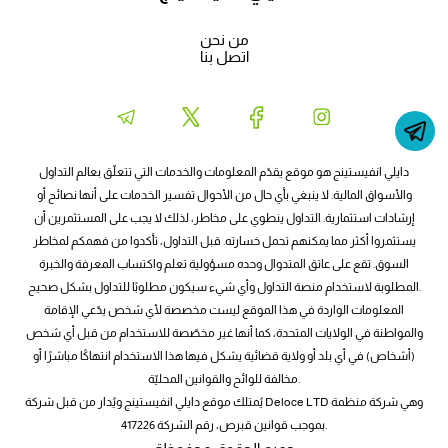
من نحن
اتصل بنا
دايلي انفيستينج هو موقع يقدّم المعلومات والخدمات التي تتعلّق بعالم التداول
والأسواق المالية. لا ينبغي بأي حال من الأحوال تفسير الخدمات على أنها نصائح أو
إرشادات استثمارية. التداول ينطوي على مخاطر، لذلك لا يجب على المستثمرين أن
يستثمروا أكثر مما يمكنهم تحمل خسارته. قبل التداول، تأكدوا من فهمكم لمخاطر
السوق. تقع على عاتق المتدوال وحده مسؤولية تعلم واكتساب المعرفة والخبرة
المطلوبة لاستخدام منصة التداول وأي شيء سيكون مطلوبًا للتداول بشكل صحيح.
المعلومات الواردة في هذا الموقع ليست مخصصة لأي شخص يدّعي الإقامة
والمواطنة في الولايات المتحدة، كما أنها غير مخصّصة للاستخدام من قبل أي شخص
(أشخاص) في أي بلد أو ولاية قضائية يشكل فيها هذا الاستخدام انتهاكًا مباشرًا أو
مخالفة للوائح والقوانين المحليّة.
يُمتلك موقع دايلي انفيستينج ويُدار من قبل شركة Deloce LTD وهي شركة منظمة
بموجب قوانين قبرص، رقم الشركة 417226.