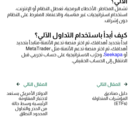
الآلي؟
تشمل المخاطر: الأخطاء البرمجية، تعطل النظام أو الإنترنت،
استخدام استراتيجيات غير مناسبة، والاعتماد المفرط على النظام
دون إشراف.
كيف أبدأ باستخدام التداول الآلي؟
ابدأ بتحديد أهدافك، ثم اختر منصة تدعم الأتمتة مثابدأ بتحديد
أهدافك، ثم اختر منصة تدعم الأتمتة مثل MetaTrader
أو
Seekapa
، وجرّب الاستراتيجية على حساب تجريبي قبل
الانتقال إلى الحساب الحقيقي.
المقال التالي
المقال التالي
دليل صناديق
الدولار الأمريكي يستعد
المؤشرات المتداولة
لاختبار المقاومة
(ETFs)
الرئيسية وسط حالة
من الحذر والتداول
المحدود النطاق