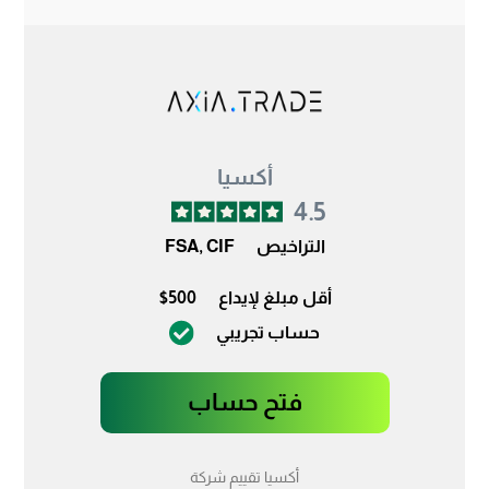
أكسيا
4.5
التراخيص
FSA, CIF
أقل مبلغ لإيداع
$500
حساب تجريبي
فتح حساب
أكسيا تقييم شركة