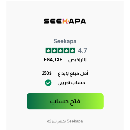
Seekapa
4.7
التراخيص
FSA, CIF
أقل مبلغ لإيداع
250$
حساب تجريبي
فتح حساب
Seekapa تقييم شركة