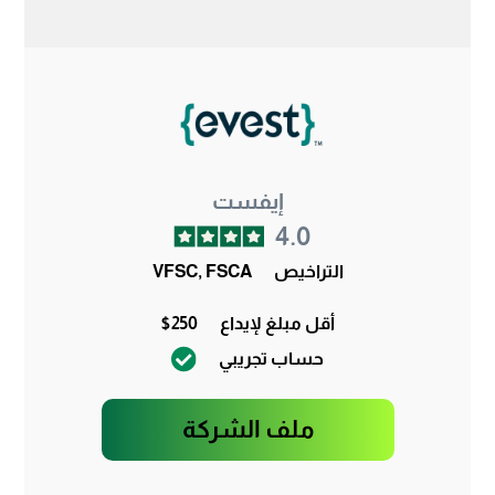
إيفست
4.0
التراخيص
VFSC, FSCA
أقل مبلغ لإيداع
$250
حساب تجريبي
ملف الشركة