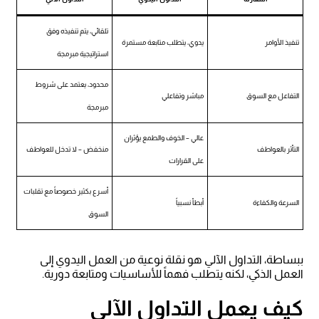
تلقائي، يتم تنفيذه وفق
تنفيذ الأوامر
يدوي، يتطلب متابعة مستمرة
استراتيجية مبرمجة
محدود، يعتمد على شروط
التفاعل مع السوق
مباشر وتفاعلي
مبرمجة
عالي – الخوف والطمع يؤثران
التأثر بالعواطف
منخفض – لا تدخل للعواطف
على القرارات
أسرع بكثير خصوصاً مع تقلبات
السرعة والكفاءة
أبطأ نسبياً
السوق
ببساطة، التداول الآلي هو نقلة نوعية من العمل اليدوي إلى
العمل الذكي، لكنه يتطلب فهماً للأساسيات ومتابعة دورية.
كيف يعمل التداول الآلي