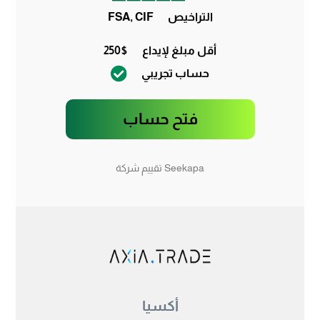
التراخيص
FSA, CIF
أقل مبلغ لإيداع
250$
حساب تجريبي
فتح حساب
Seekapa تقييم شركة
أكسيا