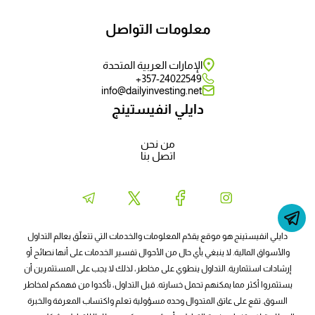
معلومات التواصل
الإمارات العربية المتحدة
357-24022549+
info@dailyinvesting.net
دايلي انفيستينج
من نحن
اتصل بنا
دايلي انفيستينج هو موقع يقدّم المعلومات والخدمات التي تتعلّق بعالم التداول
والأسواق المالية. لا ينبغي بأي حال من الأحوال تفسير الخدمات على أنها نصائح أو
إرشادات استثمارية. التداول ينطوي على مخاطر، لذلك لا يجب على المستثمرين أن
يستثمروا أكثر مما يمكنهم تحمل خسارته. قبل التداول، تأكدوا من فهمكم لمخاطر
السوق. تقع على عاتق المتدوال وحده مسؤولية تعلم واكتساب المعرفة والخبرة