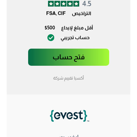
4.5
التراخيص
FSA, CIF
أقل مبلغ لإيداع
$500
حساب تجريبي
فتح حساب
أكسيا تقييم شركة
إيفست