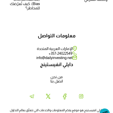
Bias): كيف تُعرّضك
للمخاطر؟
معلومات التواصل
الإمارات العربية المتحدة
357-24022549+
info@dailyinvesting.net
دايلي انفيستينج
من نحن
اتصل بنا
دايلي انفيستينج هو موقع يقدّم المعلومات والخدمات التي تتعلّق بعالم التداول