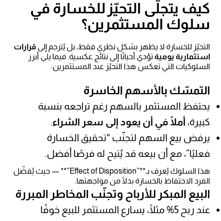
كيف يتجلّى التحيّز للخسارة في
سلوك المستثمرين؟
التحيّز للخسارة لا يظهر بشكل نظري فقط، بل يُترجم إلى
قرارات
استثمارية يومية
تؤدي أحيانًا إلى نتائج عكسية. فيما يلي أبرز
السلوكيات التي تعكس هذا التحيّز عند المستثمرين:
التمسّك بالأسهم الخاسرة
يحتفظ المستثمر بالسهم رغم تراجعه بنسبة
كبيرة،
أملًا في أن يعود إلى سعر الشراء
.
يرفض بيع السهم لتجنّب “تحقيق الخسارة
فعليًا”، مع أن بيعه قد يُتيح له فرصًا أفضل.
هذا السلوك يُعرف بـ**”Effect of Disposition”** — حيث يُفضّل
الفرد الاحتفاظ بالخسارة بدلًا من مواجهتها.
البيع المبكر للأرباح وتجنّب المخاطر المبررة
عند ربح 5% مثلًا، يسارع المستثمر للبيع خوفًا