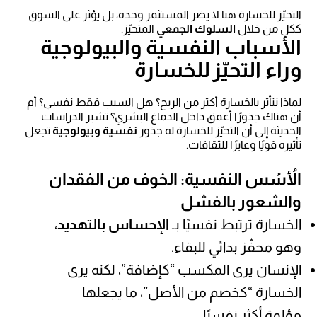
التحيّز للخسارة هنا لا يضر المستثمر وحده، بل يؤثر على السوق
ككل من خلال
السلوك الجمعي
المتحيّز.
الأسباب النفسية والبيولوجية
وراء التحيّز للخسارة
لماذا نتأثر بالخسارة أكثر من الربح؟ هل السبب فقط نفسي؟ أم
أن هناك جذورًا أعمق داخل الدماغ البشري؟ تشير الدراسات
الحديثة إلى أن التحيّز للخسارة له جذور
نفسية وبيولوجية
تجعل
تأثيره قويًا وعابرًا للثقافات.
الأُسُس النفسية: الخوف من الفقدان
والشعور بالفشل
الخسارة ترتبط نفسيًا بـ
الإحساس بالتهديد
،
وهو محفّز بدائي للبقاء.
الإنسان يرى المكسب “كإضافة”، لكنه يرى
الخسارة “كخصم من الأصل”، ما يجعلها
مؤلمة أكثر نفسيًا.