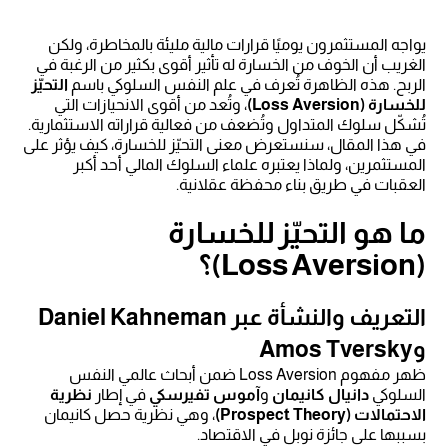
يواجه المستثمرون يوميًا قرارات مالية مليئة بالمخاطرة، ولكن
الغريب أن الخوف من الخسارة له تأثير أقوى بكثير من الرغبة في
الربح. هذه الظاهرة تُعرف في علم النفس السلوكي باسم
التحيّز
للخسارة (Loss Aversion)
، وتُعد من أقوى الانحيازات التي
تُشكّل سلوك المتداول وتُضعف من فعالية قراراته الاستثمارية.
في هذا المقال، سنستعرض معنى التحيّز للخسارة، كيف يؤثر على
المستثمرين، ولماذا يعتبره علماء السلوك المالي أحد أكبر
العقبات في طريق بناء محفظة عقلانية.
ما هو التحيّز للخسارة
(Loss Aversion)؟
التعريف والنشأة عبر Daniel Kahneman
وAmos Tversky
ظهر مفهوم Loss Aversion ضمن أبحاث عالمي النفس
السلوكي
دانيال كانيمان
و
آموس تفيرسكي
في إطار
نظرية
الاحتمالات (Prospect Theory)
، وهي نظرية حصل كانيمان
بسببها على جائزة نوبل في الاقتصاد.