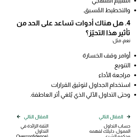
التقييم المنهجي
والتخطيط المُسبق.
4. هل هناك أدوات تساعد على الحد من
تأثير هذا التحيّز؟
نعم، مثل:
أوامر وقف الخسارة
التنويع
مراجعة الأداء
استخدام الجداول لتوثيق القرارات
وحتى التداول الآلي الذي يُلغي أثر العاطفة.
المقال التالي
المقال التالي
حساب التداول
الثقة الزائدة في
الممول: دليلك لفهمه
التداول
وحكمه الشرعي
(Overconfidence