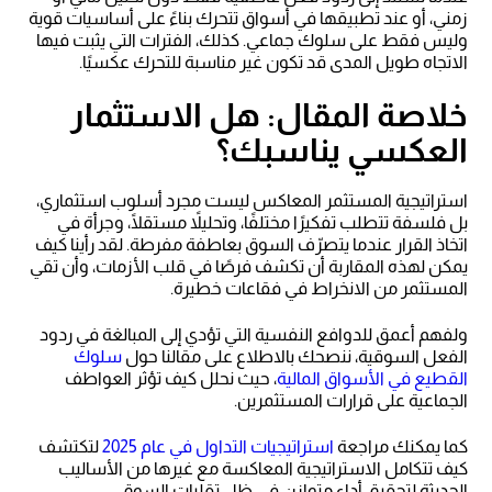
زمني، أو عند تطبيقها في أسواق تتحرك بناءً على أساسيات قوية
وليس فقط على سلوك جماعي. كذلك، الفترات التي يثبت فيها
الاتجاه طويل المدى قد تكون غير مناسبة للتحرك عكسيًا.
خلاصة المقال: هل الاستثمار
العكسي يناسبك؟
استراتيجية المستثمر المعاكس ليست مجرد أسلوب استثماري،
بل فلسفة تتطلب تفكيرًا مختلفًا، وتحليلاً مستقلًا، وجرأة في
اتخاذ القرار عندما يتصرّف السوق بعاطفة مفرطة. لقد رأينا كيف
يمكن لهذه المقاربة أن تكشف فرصًا في قلب الأزمات، وأن تقي
المستثمر من الانخراط في فقاعات خطيرة.
ولفهم أعمق للدوافع النفسية التي تؤدي إلى المبالغة في ردود
الفعل السوقية، ننصحك بالاطلاع على مقالنا حول
سلوك
القطيع في الأسواق المالية
، حيث نحلل كيف تؤثر العواطف
الجماعية على قرارات المستثمرين.
كما يمكنك مراجعة
استراتيجيات التداول في عام 2025
لتكتشف
كيف تتكامل الاستراتيجية المعاكسة مع غيرها من الأساليب
الحديثة لتحقيق أداء متوازن في ظل تقلبات السوق.