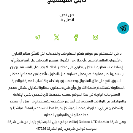
من نحن
اتصل بنا
دايلي انفيستينج هو موقع يقدّم المعلومات والخدمات التي تتعلّق بعالم التداول
والأسواق المالية. لا ينبغي بأي حال من الأحوال تفسير الخدمات على أنها نصائح أو
إرشادات استثمارية. التداول ينطوي على مخاطر، لذلك لا يجب على المستثمرين أن
يستثمروا أكثر مما يمكنهم تحمل خسارته. قبل التداول، تأكدوا من فهمكم لمخاطر
السوق. تقع على عاتق المتدوال وحده مسؤولية تعلم واكتساب المعرفة والخبرة
المطلوبة لاستخدام منصة التداول وأي شيء سيكون مطلوبًا للتداول بشكل صحيح.
المعلومات الواردة في هذا الموقع ليست مخصصة لأي شخص يدّعي الإقامة
والمواطنة في الولايات المتحدة، كما أنها غير مخصّصة للاستخدام من قبل أي شخص
(أشخاص) في أي بلد أو ولاية قضائية يشكل فيها هذا الاستخدام انتهاكًا مباشرًا أو
مخالفة للوائح والقوانين المحليّة.
يُمتلك موقع دايلي انفيستينج ويُدار من قبل شركة Deloce LTD وهي شركة منظمة
بموجب قوانين قبرص، رقم الشركة 417226.