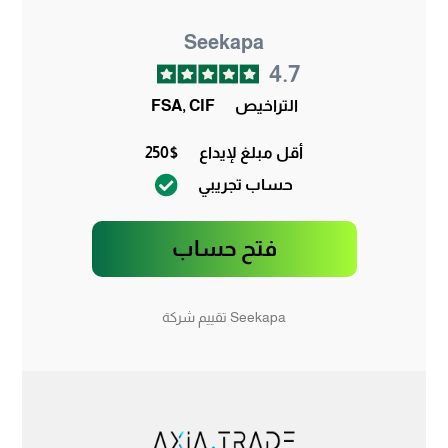
Seekapa
4.7
التراخيص
FSA, CIF
أقل مبلغ لإيداع
250$
حساب تجريبي
فتح حساب
Seekapa تقييم شركة