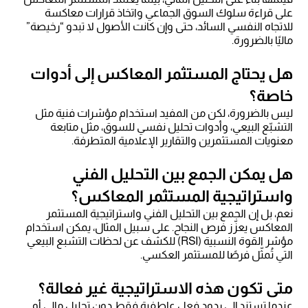
على قراءة سلوك السوق الجماعي واتخاذ قرارات معاكسة
للاتجاه النفسي السائد، حتى وإن كانت الأصول لا تبدو “رخيصة”
ماليًا بالضرورة.
هل يحتاج المستثمر المعاكس إلى أدوات
خاصة؟
ليس بالضرورة، لكن من المفيد استخدام مؤشرات فنية مثل
التشبّع البيعي، وأدوات تحليل نفسي للسوق، مثل متابعة
معنويات المستثمرين والتقارير الإعلامية المتطرفة.
هل يمكن الجمع بين التحليل الفني
واستراتيجية المستثمر المعاكس؟
نعم، بل إن الجمع بين التحليل الفني واستراتيجية المستثمر
المعاكس يعزّز فرص النجاح. على سبيل المثال، يمكن استخدام
مؤشر القوة النسبية (RSI) للكشف عن لحظات التشبع البيعي
التي تُمثّل فرصًا للمستثمر العكسي.
متى تكون هذه الاستراتيجية غير فعالة؟
عندما تستند إلى ردود فعل عاطفية فقط دون تحليل مالي أو