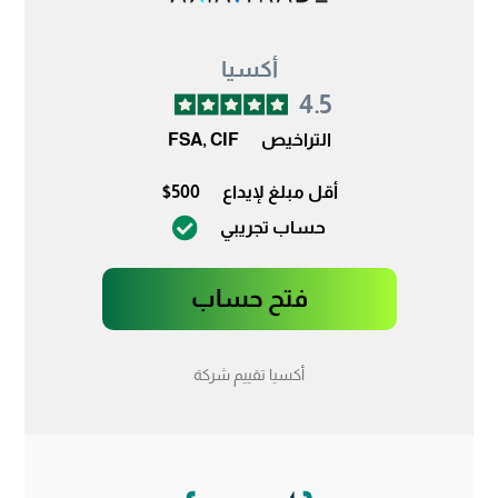
أكسيا
4.5
التراخيص
FSA, CIF
أقل مبلغ لإيداع
$500
حساب تجريبي
فتح حساب
أكسيا تقييم شركة