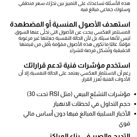
هذه الأسئلة تساعدك على التمييز بين تحرّك سعر منطقي
وسلوك جماعي مبالغ فيه.
استهدف الأصول المنسية أو المضطهدة
المستثمر العكسي يبحث عن الأصول التي تخلّى عنها السوق،
ليس لأنها سيئة، بل لأن الحالة النفسية جعلتها غير مرغوبة
مؤقتًا. غالبًا ما تكون هذه الأصول مقوّمة بأقل من قيمتها
الحقيقية وتُشكل فرصة للشراء.
استخدم مؤشرات فنية تدعم قراراتك
رغم أن الاستثمار العكسي يعتمد على الحالة النفسية، إلا أن
الأدوات الفنية تُعزز القرار:
مؤشرات التشبّع البيعي (مثل RSI تحت 30)
حجم التداول في لحظات الانهيار
الأخبار السلبية المبالغ فيها دون أساس مالي
قوي
التدرج والصبر في بناء المراكز