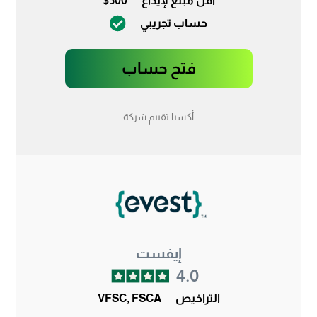
أقل مبلغ لإيداع
$500
حساب تجريبي
فتح حساب
أكسيا تقييم شركة
إيفست
4.0
التراخيص
VFSC, FSCA