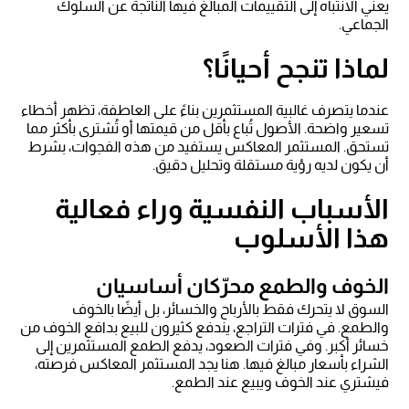
يعني الانتباه إلى التقييمات المبالغ فيها الناتجة عن السلوك
الجماعي.
لماذا تنجح أحيانًا؟
عندما يتصرف غالبية المستثمرين بناءً على العاطفة، تظهر أخطاء
تسعير واضحة. الأصول تُباع بأقل من قيمتها أو تُشترى بأكثر مما
تستحق. المستثمر المعاكس يستفيد من هذه الفجوات، بشرط
أن يكون لديه رؤية مستقلة وتحليل دقيق.
الأسباب النفسية وراء فعالية
هذا الأسلوب
الخوف والطمع محرّكان أساسيان
السوق لا يتحرك فقط بالأرباح والخسائر، بل أيضًا بالخوف
والطمع. في فترات التراجع، يندفع كثيرون للبيع بدافع الخوف من
خسائر أكبر. وفي فترات الصعود، يدفع الطمع المستثمرين إلى
الشراء بأسعار مبالغ فيها. هنا يجد المستثمر المعاكس فرصته،
فيشتري عند الخوف ويبيع عند الطمع.