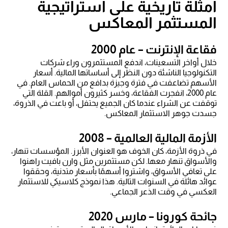
أمثلة تاريخية على استراتيجية
المستثمر المعاكس
فقاعة الإنترنت – عام 2000
خلال أواخر التسعينات، اندفع المستثمرون وراء شركات
التكنولوجيا الناشئة دون النظر إلى أساساتها المالية. أسعار
الأسهم تضاعفت في فترة وجيزة بدافع من الحماس العام. في
عام 2000، انفجرت الفقاعة، وخسر كثيرون أموالهم. القلة التي
توقفت عن الشراء عندما كان الجميع يحتفل، أو باعت في الذروة،
جسدت جوهر الاستثمار المعاكس.
الأزمة المالية العالمية – 2008
في ذروة الأزمة، كان الخوف هو العنوان الأبرز. المؤسسات تنهار،
والأسواق تنهار معها. لكن مستثمرين مثل وارن بافيت راهنوا
على تعافي الأسواق، واشتروا أسهمًا بأسعار متدنية، وحققوا
عوائد هائلة في السنوات التالية. هذا نموذج كلاسيكي للاستثمار
العكسي في وقت الذعر الجماعي.
جائحة كورونا – مارس 2020