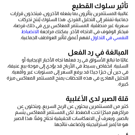
تأثير سلوك القطيع
غالبية المستثمرين يتأثرون بما يفعله الآخرون، فيتخذون قرارات
جماعية تفتقر إلى التحليل الفردي. هذا السلوك يُنتج تحركات
سعرية غير منطقية. المستثمر المعاكس يرى في ذلك فرصة،
فيختار الوقوف في الاتجاه الآخر. يمكنك مراجعة
الانضباط
النفسي في التداول
لفهم أعمق لتأثير العواطف الجماعية.
المبالغة في رد الفعل
غالبًا ما تبالغ الأسواق في رد فعلها تجاه الأخبار الإيجابية أو
السلبية. انخفاض بسيط في الأرباح قد يؤدي إلى موجة بيع عنيفة،
في حين أن خبرًا جيدًا قد يرفع السعر إلى مستويات غير واقعية.
التحليل الهادئ في هذه اللحظات يمنح المستثمر المعاكس ميزة
كبيرة.
قلة الصبر لدى الأغلبية
كثير من المستثمرين يبحثون عن الربح السريع، ويتخلون عن
مراكزهم مبكرًا تحت الضغط. لكن المستثمر المعاكس يتّسم
بالصبر، ويعرف أن الانعكاسات الحقيقية تحتاج وقتًا. هذا الصبر
هو ما يُميز استراتيجيته ويُضاعف نتائجها.