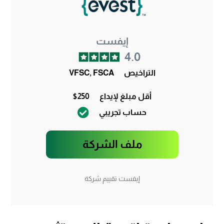
إيفست
4.0
التراخيص
VFSC, FSCA
أقل مبلغ لإيداع
$250
حساب تجريبي
ملف الشركة
إيفست تقييم شركة