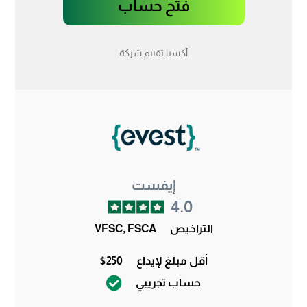
فتح حساب
أكسيا تقييم شركة
إيفست
4.0
التراخيص
VFSC, FSCA
أقل مبلغ لإيداع
$250
حساب تجريبي