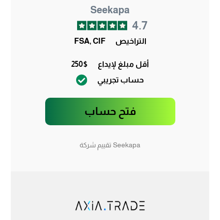
Seekapa
4.7
التراخيص
FSA, CIF
أقل مبلغ لإيداع
250$
حساب تجريبي
فتح حساب
Seekapa تقييم شركة