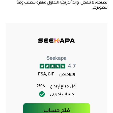
نصيحة:
لا تتعجل، وابدأ تدريجيًا. التداول مهارة تتطلب وقتًا
لتطويرها.
Seekapa
4.7
التراخيص
FSA, CIF
أقل مبلغ لإيداع
250$
حساب تجريبي
فتح حساب