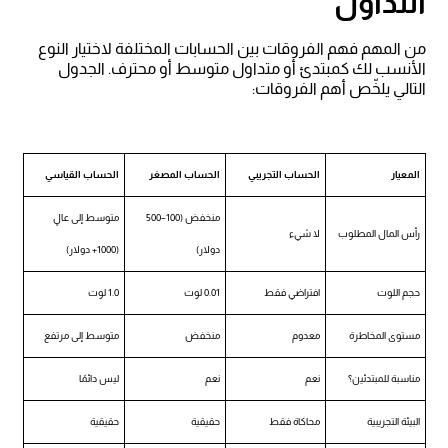
التداول
من المهم فهم الفروقات بين الحسابات المختلفة لاختيار النوع
الأنسب لك كمبتدئ أو متداول متوسط أو محترف. الجدول
التالي يلخّص أهم الفروقات:
المعيار
الحساب التجريبي
الحساب المصغر
الحساب القياسي
منخفض (100–500
متوسط إلى عالٍ
رأس المال المطلوب
لا شيء
دولار)
(1000+ دولار)
حجم اللوت
افتراضي فقط
0.01 لوت
1.0 لوت
مستوى المخاطرة
معدوم
منخفض
متوسط إلى مرتفع
مناسبة للمبتدئين؟
نعم
نعم
ليس دائمًا
البيئة التجريبية
محاكاة فقط
حقيقية
حقيقية