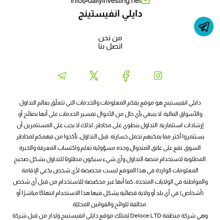
info@dailyinvesting.net
دايلي انفيستينج
من نحن
اتصل بنا
دايلي انفيستينج هو موقع يقدّم المعلومات والخدمات التي تتعلّق بعالم التداول
والأسواق المالية. لا ينبغي بأي حال من الأحوال تفسير الخدمات على أنها نصائح أو
إرشادات استثمارية. التداول ينطوي على مخاطر، لذلك لا يجب على المستثمرين أن
يستثمروا أكثر مما يمكنهم تحمل خسارته. قبل التداول، تأكدوا من فهمكم لمخاطر
السوق. تقع على عاتق المتدوال وحده مسؤولية تعلم واكتساب المعرفة والخبرة
المطلوبة لاستخدام منصة التداول وأي شيء سيكون مطلوبًا للتداول بشكل صحيح.
المعلومات الواردة في هذا الموقع ليست مخصصة لأي شخص يدّعي الإقامة
والمواطنة في الولايات المتحدة، كما أنها غير مخصّصة للاستخدام من قبل أي شخص
(أشخاص) في أي بلد أو ولاية قضائية يشكل فيها هذا الاستخدام انتهاكًا مباشرًا أو
مخالفة للوائح والقوانين المحليّة.
يُمتلك موقع دايلي انفيستينج ويُدار من قبل شركة Deloce LTD وهي شركة منظمة