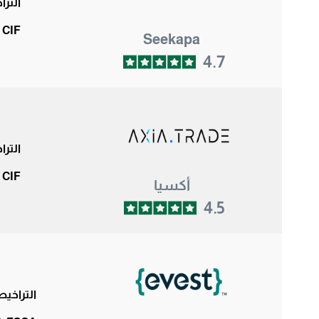
التر
 CIF
Seekapa
4.7
التر
 CIF
أكسيا
4.5
التراخي