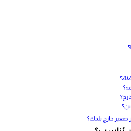
؟
ة؟
ارج؟
ين؟
ن يُناسب؟