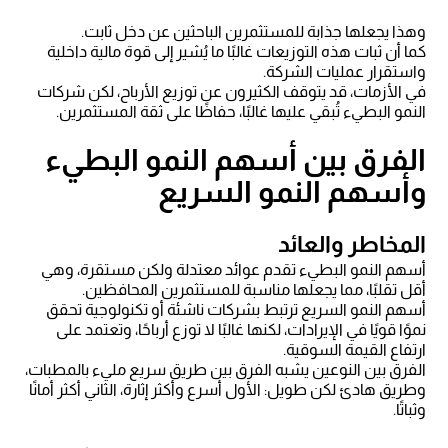
وهذا يجعلها جذابة للمستثمرين الباحثين عن دخل ثابت.
كما أن ثبات هذه التوزيعات غالبًا ما يُشير إلى قوة مالية داخلية
واستقرار عمليات الشركة.
في الأزمات، قد يتوقف الكثيرون عن توزيع الأرباح، لكن شركات
النمو البطيء تُبقي عليها غالبًا، حفاظًا على ثقة المستثمرين.
الفرق بين أسهم النمو البطيء
وأسهم النمو السريع
المخاطر والعائد
أسهم النمو البطيء تقدم عوائد معتدلة ولكن مستقرة، وهي
أقل تقلبًا، مما يجعلها مناسبة للمستثمرين المحافظين.
أسهم النمو السريع ترتبط بشركات ناشئة أو تكنولوجية تحقق
نموًا قويًا في الإيرادات، لكنها غالبًا لا توزع أرباحًا، وتعتمد على
ارتفاع القيمة السوقية.
الفرق بين النوعين يشبه الفرق بين طريق سريع مليء بالمطبات،
وطريق هادئ لكن طويل: الأول أسرع وأكثر إثارة، الثاني أكثر أمانًا
وثباتًا.