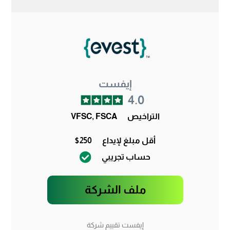
إيفست
4.0
التراخيص
VFSC, FSCA
أقل مبلغ لإيداع
$250
حساب تجريبي
ملف الشركة
إيفست تقييم شركة