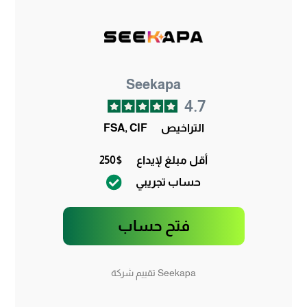
Seekapa
4.7
التراخيص
FSA, CIF
أقل مبلغ لإيداع
250$
حساب تجريبي
فتح حساب
Seekapa تقييم شركة