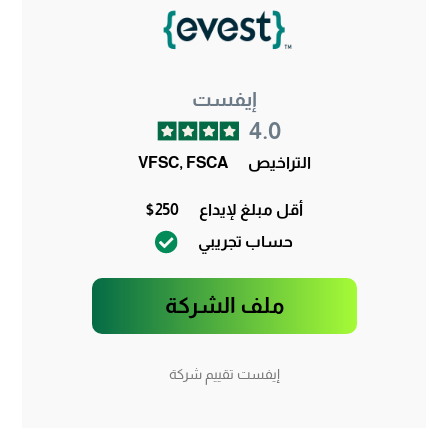
إيفست
4.0
التراخيص
VFSC, FSCA
أقل مبلغ لإيداع
$250
حساب تجريبي
ملف الشركة
إيفست تقييم شركة