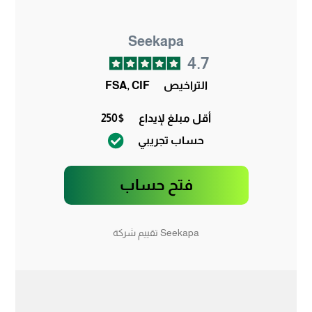
Seekapa
4.7
التراخيص
FSA, CIF
أقل مبلغ لإيداع
250$
حساب تجريبي
فتح حساب
Seekapa تقييم شركة