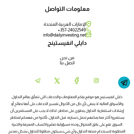
معلومات التواصل
الإمارات العربية المتحدة
357-24022549+
info@dailyinvesting.net
دايلي انفيستينج
من نحن
اتصل بنا
دايلي انفيستينج هو موقع يقدّم المعلومات والخدمات التي تتعلّق بعالم التداول
والأسواق المالية. لا ينبغي بأي حال من الأحوال تفسير الخدمات على أنها نصائح أو
إرشادات استثمارية. التداول ينطوي على مخاطر، لذلك لا يجب على المستثمرين أن
يستثمروا أكثر مما يمكنهم تحمل خسارته. قبل التداول، تأكدوا من فهمكم لمخاطر
السوق. تقع على عاتق المتدوال وحده مسؤولية تعلم واكتساب المعرفة والخبرة
المطلوبة لاستخدام منصة التداول وأي شيء سيكون مطلوبًا للتداول بشكل صحيح.